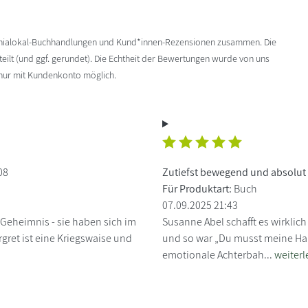
enialokal-Buchhandlungen und Kund*innen-Rezensionen zusammen. Die
ilt (und ggf. gerundet). Die Echtheit der Bewertungen wurde von uns
 nur mit Kundenkonto möglich.
08
Zutiefst bewegend und absolut
Für Produktart:
Buch
07.09.2025 21:43
Geheimnis - sie haben sich im
Susanne Abel schafft es wirklich
gret ist eine Kriegswaise und
und so war „Du musst meine Hand
emotionale Achterbah...
weiterl