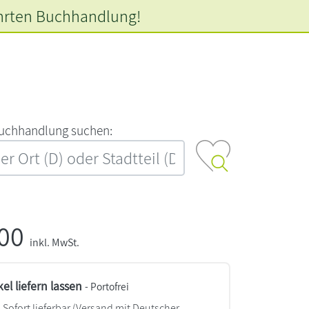
hrten
Buchhandlung!
‍u‍c‍h‍h‍a‍n‍d‍l‍u‍n‍g‍ ‍s‍u‍c‍h‍e‍n‍:‍
,00
inkl. MwSt.
kel liefern lassen
- Portofrei
Sofort lieferbar
(Versand mit Deutscher