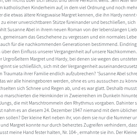
, der nichts über sich selbst und seine Herkunft weiß. Sein Alter
m katholischen Kinderheim auf, in dem viel Ordnung und noch meh
t er die etwas ältere Kriegswaise Margret kennen, die ihn Hardy nen
zu einer unverzichtbaren Stütze füreinander und beschließen, sich 
hlt Susanne Abel in ihrem neuen Roman von der lebenslangen Liebe
n, gemeinsam das Geschehene zu vergessen und ein normales Leben 
 auch für die nachkommenden Generationen bestimmend. Eindringl
über den Einfluss unserer Vergangenheit auf unsere Nachkommen. D
r Urgroßeltern Margret und Hardy, bei denen sie wegen des unstete
ginnt sie schließlich, sich mit der Vergangenheit auseinanderzusetze
n Traumata ihrer Familie endlich aufzubrechen? 'Susanne Abel sch
das wir alle hineingeboren werden, ohne es uns aussuchen zu könn
chselten sich Schnee und Regen ab, und es war glatt. Deshalb musst
o marschierten die Heimkinder in Zweierreihen im Dunkeln hinunte
Jungs, die mit Marschtrommeln den Rhythmus vorgaben. Dahinter sc
nst nahm es an diesem 24. Dezember 1947 niemand mit dem übliche
en sollen? Der kleine Kerl neben ihr, von dem sie nur die Nummer 
s und Margret konnte nur durch beherztes Zugreifen verhindern, dass
usst meine Hand fester halten, Nr. 104-, ermahnte sie ihn. Der Klein