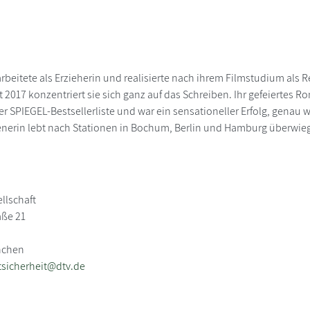
rbeitete als Erzieherin und realisierte nach ihrem Filmstudium als 
t 2017 konzentriert sie sich ganz auf das Schreiben. Ihr gefeiertes
er SPIEGEL-Bestsellerliste und war ein sensationeller Erfolg, genau 
nerin lebt nach Stationen in Bochum, Berlin und Hamburg überwieg
llschaft
aße 21
nchen
sicherheit@dtv.de