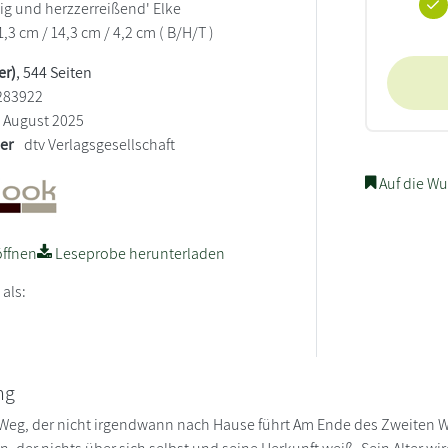
ig und herzzerreißend' Elke
,3 cm / 14,3 cm / 4,2 cm ( B/H/T )
er)
, 544 Seiten
283922
August 2025
ler
dtv Verlagsgesellschaft
Auf die Wu
ffnen
Leseprobe herunterladen
 als:
ng
 Weg, der nicht irgendwann nach Hause führt Am Ende des Zweiten We