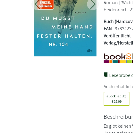
Roman | 'Wicht
Zurück
Weiter
Heidenreich. 21
Buch (Hardcov
EAN
9783423
Veröffentlicht
Verlag/Herstel
Leseprobe ö
Auch erhältlich
eBook (epub)
€
19,99
Beschreibu
Es gibt keinen