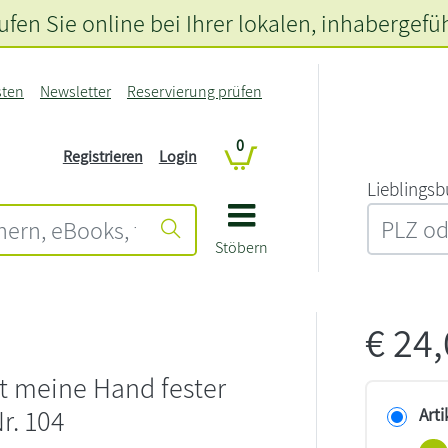
fen Sie online bei Ihrer lokalen
, inhabergefü
sten
Newsletter
Reservierung prüfen
0
Registrieren
Login
L‍i‍e‍b‍l‍i‍n‍g‍s‍b
Stöbern
€
24
t meine Hand fester
r. 104
Arti