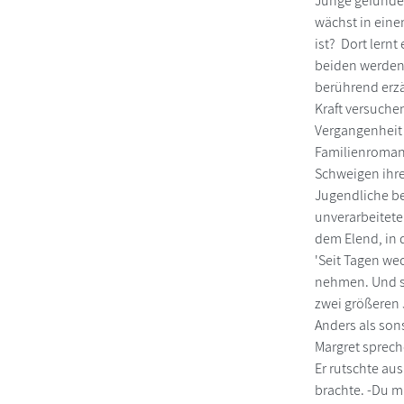
Junge gefunden
wächst in eine
ist? Dort lern
beiden werden 
berührend erzä
Kraft versuche
Vergangenheit
Familienroman 
Schweigen ihre
Jugendliche be
unverarbeitete
dem Elend, in 
'Seit Tagen we
nehmen. Und s
zwei größeren 
Anders als so
Margret sprech
Er rutschte au
brachte. -Du m