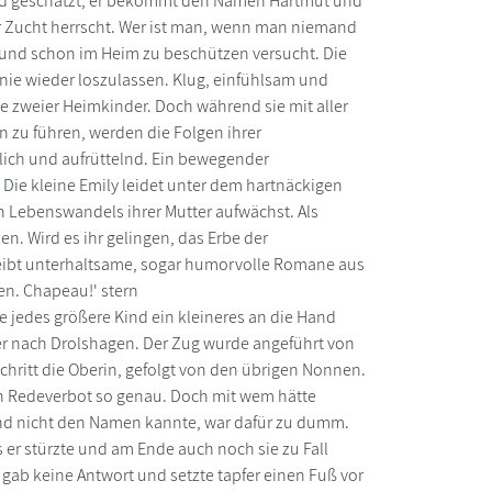
 wird geschätzt, er bekommt den Namen Hartmut und
r Zucht herrscht. Wer ist man, wenn man niemand
nt und schon im Heim zu beschützen versucht. Die
nie wieder loszulassen. Klug, einfühlsam und
 zweier Heimkinder. Doch während sie mit aller
zu führen, werden die Folgen ihrer
ich und aufrüttelnd. Ein bewegender
ie kleine Emily leidet unter dem hartnäckigen
n Lebenswandels ihrer Mutter aufwächst. Als
n. Wird es ihr gelingen, das Erbe der
reibt unterhaltsame, sogar humorvolle Romane aus
en. Chapeau!' stern
e jedes größere Kind ein kleineres an die Hand
r nach Drolshagen. Der Zug wurde angeführt von
hritt die Oberin, gefolgt von den übrigen Nonnen.
n Redeverbot so genau. Doch mit wem hätte
und nicht den Namen kannte, war dafür zu dumm.
 er stürzte und am Ende auch noch sie zu Fall
e gab keine Antwort und setzte tapfer einen Fuß vor