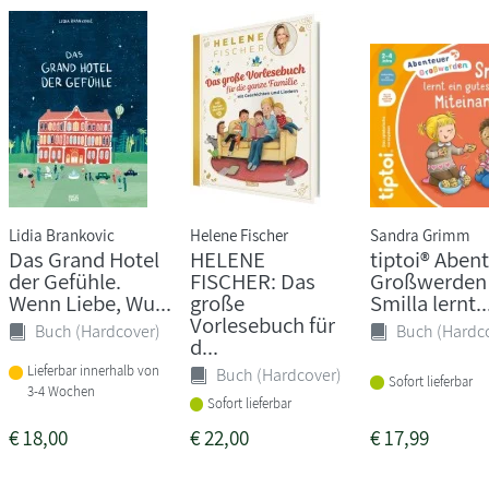
Lidia Brankovic
Helene Fischer
Sandra Grimm
Das Grand Hotel
HELENE
tiptoi® Aben
der Gefühle.
FISCHER: Das
Großwerden 
Wenn Liebe, Wu...
große
Smilla lernt..
Vorlesebuch für
Buch (Hardcover)
Buch (Hardc
d...
Lieferbar innerhalb von
Buch (Hardcover)
Sofort lieferbar
3-4 Wochen
Sofort lieferbar
€
18,00
€
22,00
€
17,99