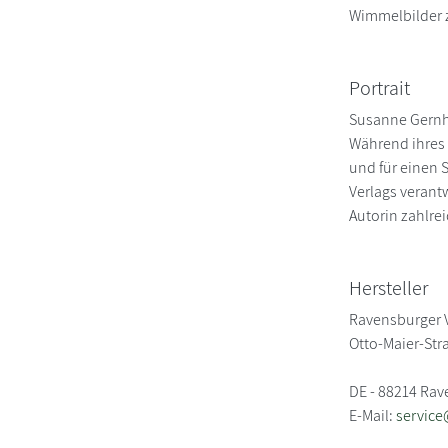
Wimmelbilder 
Portrait
Susanne Gernhä
Während ihres S
und für einen 
Verlags verantw
Autorin zahlre
Hersteller
Ravensburger 
Otto-Maier-Str
DE - 88214 Ra
E-Mail:
service