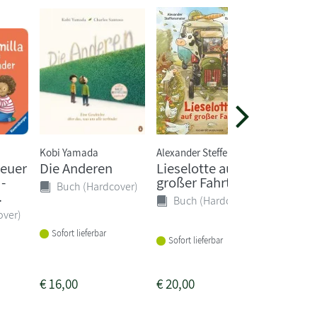
Kobi Yamada
Alexander Steffensm...
Kai Lüftn
teuer
Die Anderen
Lieselotte auf
Furzip
-
großer Fahrt
Bärbel
Buch (Hardcover)
.
Brüllbr
Buch (Hardcover)
7)
over)
Buch 
Sofort lieferbar
Sofort lieferbar
Sofort li
€
16,00
€
20,00
€
18,00