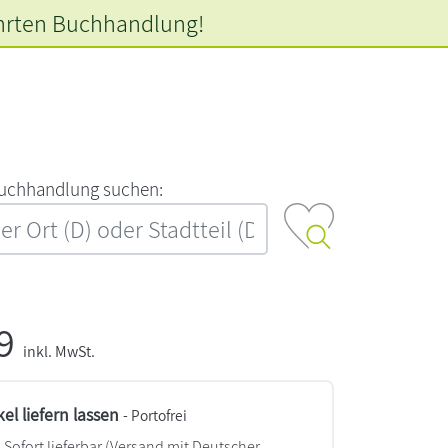
hrten
Buchhandlung!
‍u‍c‍h‍h‍a‍n‍d‍l‍u‍n‍g‍ ‍s‍u‍c‍h‍e‍n‍:‍
99
inkl. MwSt.
kel liefern lassen
- Portofrei
Sofort lieferbar
(Versand mit Deutscher