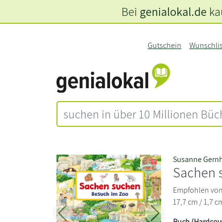
Bei
genialokal.de
kau
Gutschein
Wunschli
Susanne Gern
Sachen 
Empfohlen von 2
17,7 cm / 1,7 c
Zurück
Weiter
Buch (Hardcov