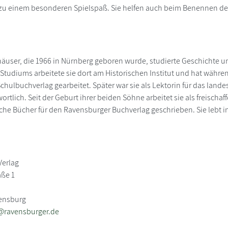
zu einem besonderen Spielspaß. Sie helfen auch beim Benennen der
user, die 1966 in Nürnberg geboren wurde, studierte Geschichte und
tudiums arbeitete sie dort am Historischen Institut und hat während 
Schulbuchverlag gearbeitet. Später war sie als Lektorin für das lan
ortlich. Seit der Geburt ihrer beiden Söhne arbeitet sie als freischa
iche Bücher für den Ravensburger Buchverlag geschrieben. Sie lebt 
Verlag
aße 1
vensburg
@ravensburger.de