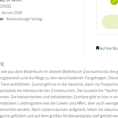
420582
Januar 2026
ler
Ravensburger Verlag
Auf die Wu
ng
wie aus dem Bilderbuch Im diesem Bilderbuch-Zoo kannst du die gan
angsbereich und die Wege zu den verschiedenen Tiergehegen: Diese s
Tiere wohlfühlen. Zuerst geht es in die Savanne, dann ins Tropenha
ielplatz ein Höhepunkt des Zoobesuches. Der zusätzliche "Sachen
rnen. Die bekanntesten und beliebtesten Zootiere gibt es hier in e
entdecken. Lieblingstiere wie die Löwen und Affen, aber auch wenig
etrachtet werden. Nach Lebensräumen aufgeteilt, leben sie naturn
guine gefüttert und auf dem großen Kinderspielplatz darf getobt w