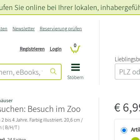
fen Sie online bei Ihrer lokalen
, inhabergefü
sten
Newsletter
Reservierung prüfen
0
Registrieren
Login
L‍i‍e‍b‍l‍i‍n‍g‍s‍b
Stöbern
häuser
€
6,
suchen: Besuch im Zoo
 bis 4 Jahre. Farbig illustriert. 20,6 cm /
m ( B/H/T )
Arti
er)
, 24 Seiten