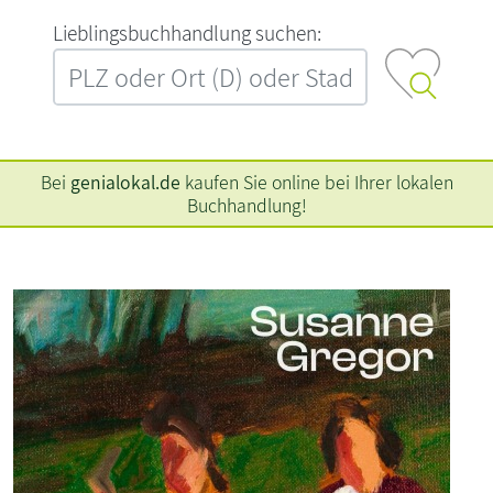
L‍i‍e‍b‍l‍i‍n‍g‍s‍b‍u‍c‍h‍h‍a‍n‍d‍l‍u‍n‍g‍ ‍s‍u‍c‍h‍e‍n‍:‍
Bei
genialokal.de
kaufen Sie online bei Ihrer lokalen
Buchhandlung!