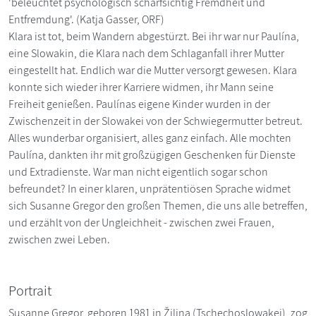
'beleuchtet psychologisch scharfsichtig Fremdheit und
Entfremdung'. (Katja Gasser, ORF)
Klara ist tot, beim Wandern abgestürzt. Bei ihr war nur Paulína,
eine Slowakin, die Klara nach dem Schlaganfall ihrer Mutter
eingestellt hat. Endlich war die Mutter versorgt gewesen. Klara
konnte sich wieder ihrer Karriere widmen, ihr Mann seine
Freiheit genießen. Paulínas eigene Kinder wurden in der
Zwischenzeit in der Slowakei von der Schwiegermutter betreut.
Alles wunderbar organisiert, alles ganz einfach. Alle mochten
Paulína, dankten ihr mit großzügigen Geschenken für Dienste
und Extradienste. War man nicht eigentlich sogar schon
befreundet? In einer klaren, unprätentiösen Sprache widmet
sich Susanne Gregor den großen Themen, die uns alle betreffen,
und erzählt von der Ungleichheit - zwischen zwei Frauen,
zwischen zwei Leben.
Portrait
Susanne Gregor, geboren 1981 in Žilina (Tschechoslowakei), zog