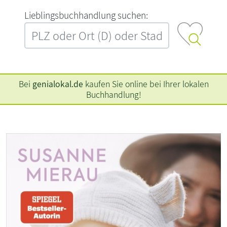
L‍i‍e‍b‍l‍i‍n‍g‍s‍b‍u‍c‍h‍h‍a‍n‍d‍l‍u‍n‍g‍ ‍s‍u‍c‍h‍e‍n‍:‍
Bei
genialokal.de
kaufen Sie online bei Ihrer lokalen
Buchhandlung!