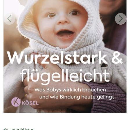
Zurück
Weit
Susanne Mierau