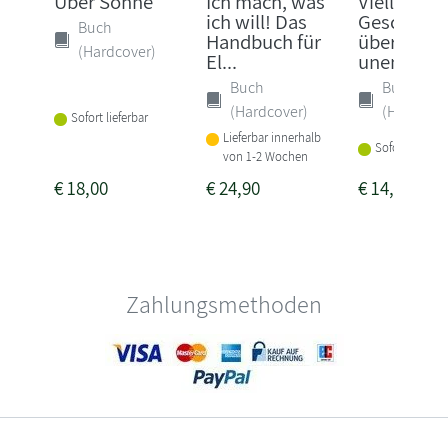
Über Söhne
Ich mach, was
Vielleicht 
ich will! Das
Geschicht
Buch
Handbuch für
über die
(Hardcover)
El...
unend...
Buch
Buch
(Hardcover)
(Hardcove
Sofort lieferbar
Lieferbar innerhalb
Sofort lieferba
von 1-2 Wochen
€
18,00
€
24,90
€
14,95
Zahlungsmethoden