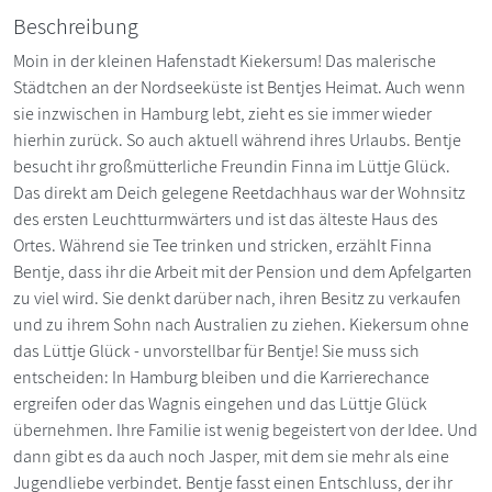
Beschreibung
Moin in der kleinen Hafenstadt Kiekersum! Das malerische
Städtchen an der Nordseeküste ist Bentjes Heimat. Auch wenn
sie inzwischen in Hamburg lebt, zieht es sie immer wieder
hierhin zurück. So auch aktuell während ihres Urlaubs. Bentje
besucht ihr großmütterliche Freundin Finna im Lüttje Glück.
Das direkt am Deich gelegene Reetdachhaus war der Wohnsitz
des ersten Leuchtturmwärters und ist das älteste Haus des
Ortes. Während sie Tee trinken und stricken, erzählt Finna
Bentje, dass ihr die Arbeit mit der Pension und dem Apfelgarten
zu viel wird. Sie denkt darüber nach, ihren Besitz zu verkaufen
und zu ihrem Sohn nach Australien zu ziehen. Kiekersum ohne
das Lüttje Glück - unvorstellbar für Bentje! Sie muss sich
entscheiden: In Hamburg bleiben und die Karrierechance
ergreifen oder das Wagnis eingehen und das Lüttje Glück
übernehmen. Ihre Familie ist wenig begeistert von der Idee. Und
dann gibt es da auch noch Jasper, mit dem sie mehr als eine
Jugendliebe verbindet. Bentje fasst einen Entschluss, der ihr