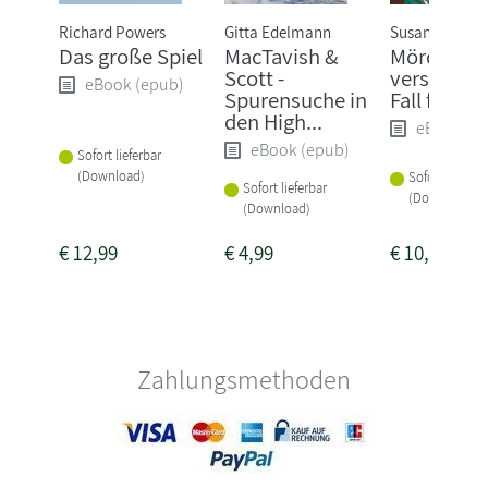
Richard Powers
Gitta Edelmann
Susanne Oswa
Das große Spiel
MacTavish &
Mörderisc
Scott -
verstrickt.
eBook (epub)
Spurensuche in
Fall für die 
den High...
eBook (e
eBook (epub)
Sofort lieferbar
(Download)
Sofort lieferba
Sofort lieferbar
(Download)
(Download)
€
12,99
€
4,99
€
10,99
Zahlungsmethoden