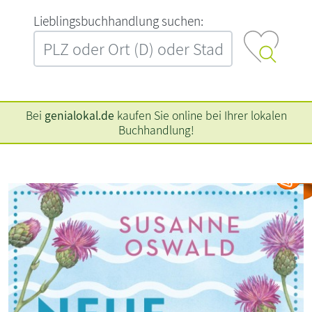
L‍i‍e‍b‍l‍i‍n‍g‍s‍b‍u‍c‍h‍h‍a‍n‍d‍l‍u‍n‍g‍ ‍s‍u‍c‍h‍e‍n‍:‍
Bei
genialokal.de
kaufen Sie online bei Ihrer lokalen
Buchhandlung!