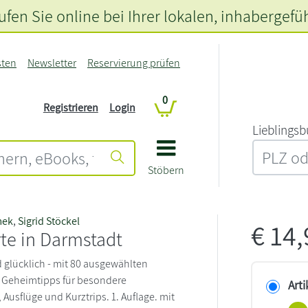
fen Sie online bei Ihrer lokalen
, inhabergefü
sten
Newsletter
Reservierung prüfen
0
Registrieren
Login
L‍i‍e‍b‍l‍i‍n‍g‍s‍b
Stöbern
mek
,
Sigrid Stöckel
€
14
te in Darmstadt
d glücklich - mit 80 ausgewählten
d Geheimtipps für besondere
Arti
Ausflüge und Kurztrips. 1. Auflage. mit