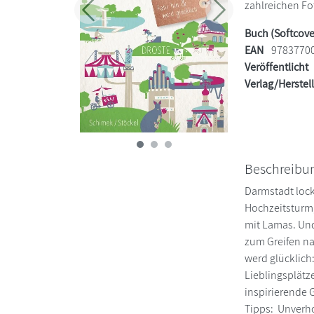
zahlreichen Fot
Zurück
Weiter
Buch (Softcove
EAN
9783770
Veröffentlicht
Verlag/Herstel
Beschreibu
Darmstadt lock
Hochzeitsturm,
mit Lamas. Und
zum Greifen na
werd glücklich
Lieblingsplätz
inspirierende G
Tipps: Unverho