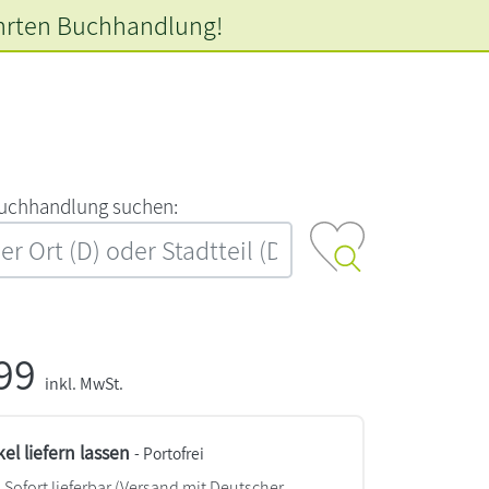
hrten
Buchhandlung!
‍u‍c‍h‍h‍a‍n‍d‍l‍u‍n‍g‍ ‍s‍u‍c‍h‍e‍n‍:‍
,99
inkl. MwSt.
kel liefern lassen
- Portofrei
Sofort lieferbar
(Versand mit Deutscher