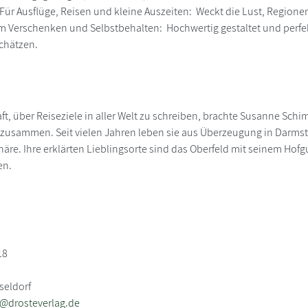
 - Für Ausflüge, Reisen und kleine Auszeiten: Weckt die Lust, Regio
um Verschenken und Selbstbehalten: Hochwertig gestaltet und perfekt
chätzen.
ft, über Reiseziele in aller Welt zu schreiben, brachte Susanne Schi
 zusammen. Seit vielen Jahren leben sie aus Überzeugung in Darm
äre. Ihre erklärten Lieblingsorte sind das Oberfeld mit seinem Hof
en.
18
seldorf
b@drosteverlag.de