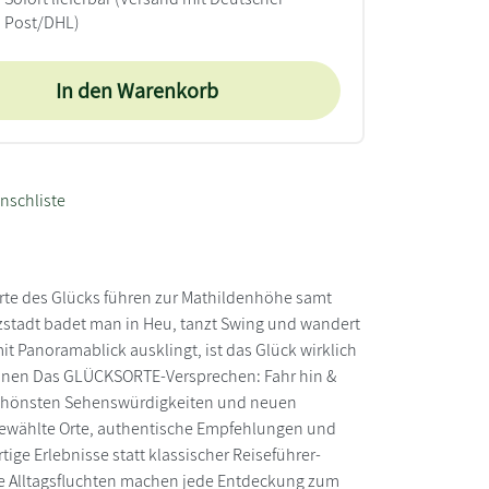
Post/DHL)
In den Warenkorb
nschliste
rte des Glücks führen zur Mathildenhöhe samt
nzstadt badet man in Heu, tanzt Swing und wandert
 Panoramablick ausklingt, ist das Glück wirklich
tionen Das GLÜCKSORTE-Versprechen: Fahr hin &
 schönsten Sehenswürdigkeiten und neuen
usgewählte Orte, authentische Empfehlungen und
tige Erlebnisse statt klassischer Reiseführer-
ne Alltagsfluchten machen jede Entdeckung zum