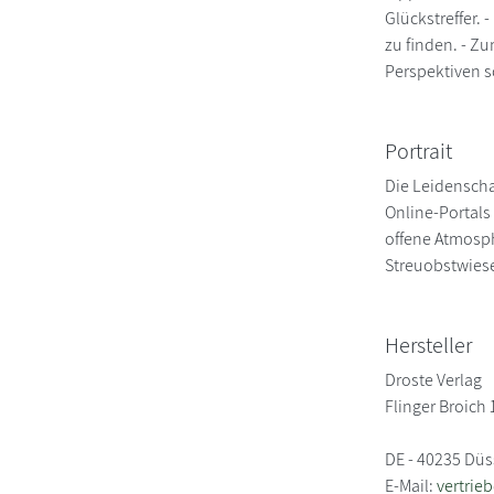
Glückstreffer.
zu finden. - Z
Perspektiven s
Portrait
Die Leidenscha
Online-Portals
offene Atmosph
Streuobstwies
Hersteller
Droste Verlag
Flinger Broich 
DE - 40235 Düs
E-Mail:
vertrie