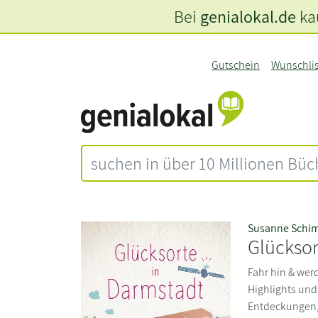
Bei
genialokal.de
kau
Gutschein
Wunschli
Susanne Schi
Glücksor
Fahr hin & wer
Highlights un
Entdeckungen, 