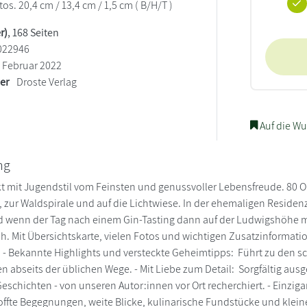
os. 20,4 cm / 13,4 cm / 1,5 cm ( B/H/T )
r)
, 168 Seiten
022946
Februar 2022
ler
Droste Verlag
Auf die Wu
ng
t mit Jugendstil vom Feinsten und genussvoller Lebensfreude. 80 O
 zur Waldspirale und auf die Lichtwiese. In der ehemaligen Reside
 wenn der Tag nach einem Gin-Tasting dann auf der Ludwigshöhe mit
h. Mit Übersichtskarte, vielen Fotos und wichtigen Zusatzinforma
: - Bekannte Highlights und versteckte Geheimtipps: Führt zu den
en abseits der üblichen Wege. - Mit Liebe zum Detail: Sorgfältig a
eschichten - von unseren Autor:innen vor Ort recherchiert. - Einzigar
ffte Begegnungen, weite Blicke, kulinarische Fundstücke und klei