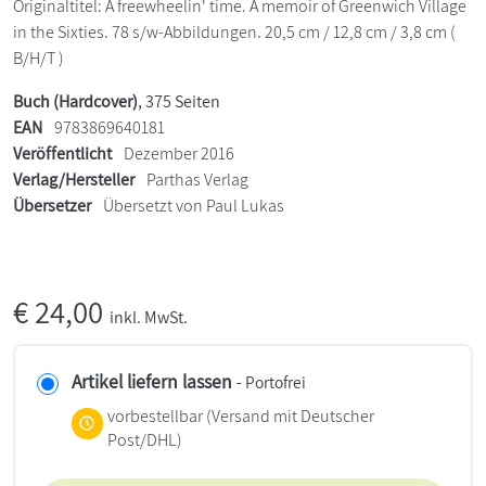
Originaltitel: A freewheelin' time. A memoir of Greenwich Village
in the Sixties. 78 s/w-Abbildungen. 20,5 cm / 12,8 cm / 3,8 cm (
B/H/T )
Buch (Hardcover)
, 375 Seiten
EAN
9783869640181
Veröffentlicht
Dezember 2016
Verlag/Hersteller
Parthas Verlag
Übersetzer
Übersetzt von Paul Lukas
€
24,00
inkl. MwSt.
Artikel liefern lassen
- Portofrei
vorbestellbar
(Versand mit Deutscher
Post/DHL)