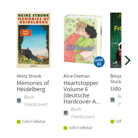
Heinz Strunk
Alice Oseman
Benjamin von
Stuckrad-Barr
Memories of
Heartstopper
Udo Fröhl
Heidelberg
Volume 6
(deutsche
Buch
Buch
Hardcover-A...
(Hardcove
(Hardcover)
Buch
(Hardcover)
Sofort lieferba
Sofort lieferbar
Sofort lieferbar