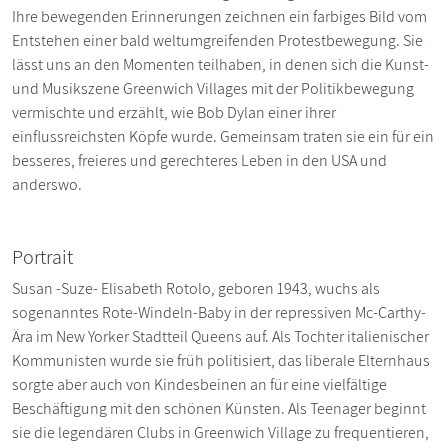
Ihre bewegenden Erinnerungen zeichnen ein farbiges Bild vom
Entstehen einer bald weltumgreifenden Protestbewegung. Sie
lässt uns an den Momenten teilhaben, in denen sich die Kunst-
und Musikszene Greenwich Villages mit der Politikbewegung
vermischte und erzählt, wie Bob Dylan einer ihrer
einflussreichsten Köpfe wurde. Gemeinsam traten sie ein für ein
besseres, freieres und gerechteres Leben in den USA und
anderswo.
Portrait
Susan -Suze- Elisabeth Rotolo, geboren 1943, wuchs als
sogenanntes Rote-Windeln-Baby in der repressiven Mc-Carthy-
Ära im New Yorker Stadtteil Queens auf. Als Tochter italienischer
Kommunisten wurde sie früh politisiert, das liberale ­Elternhaus
sorgte aber auch von Kindesbeinen an für eine vielfältige
Beschäftigung mit den schönen Künsten. Als ­Teenager beginnt
sie die legendären Clubs in Greenwich Village zu frequentieren,