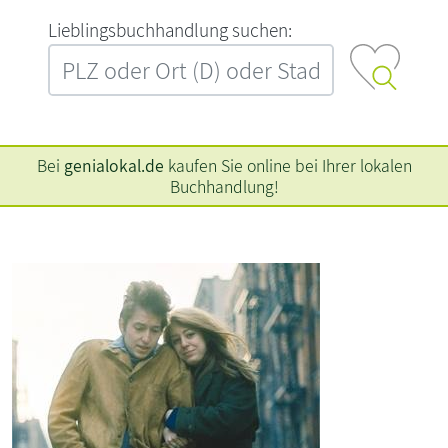
L‍i‍e‍b‍l‍i‍n‍g‍s‍b‍u‍c‍h‍h‍a‍n‍d‍l‍u‍n‍g‍ ‍s‍u‍c‍h‍e‍n‍:‍
Bei
genialokal.de
kaufen Sie online bei Ihrer lokalen
Buchhandlung!