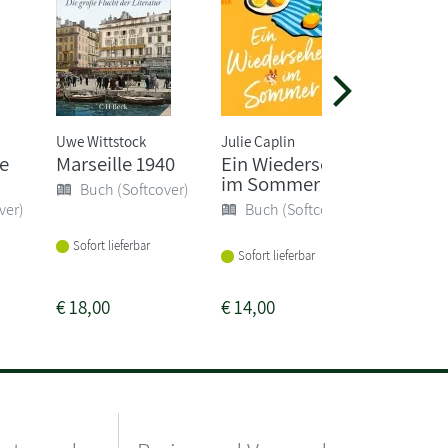
Uwe Wittstock
Julie Caplin
ne
Marseille 1940
Ein Wiedersehen
Auslän
im Sommer
AuslR
Buch (Softcover)
ver)
Buch (Softcover)
Buch 
Sofort lieferbar
Sofort lieferbar
Sofort li
€
18,00
€
14,00
€
18,90