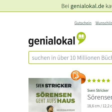
Bei
genialokal.de
kau
Gutschein
Wunschli
Sven Stricker
Sörensen
18,6 cm / 12,2 