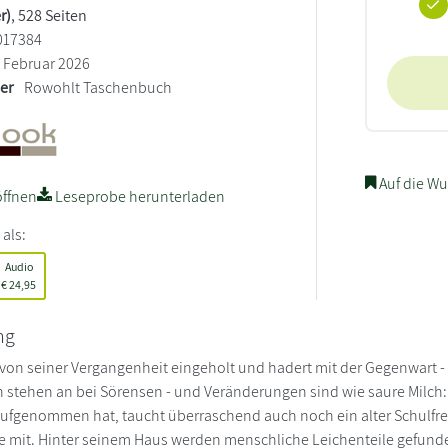
r)
, 528 Seiten
017384
Februar 2026
ler
Rowohlt Taschenbuch
Auf die Wu
ffnen
Leseprobe herunterladen
 als:
Audio
€
24,95
ng
von seiner Vergangenheit eingeholt und hadert mit der Gegenwart - s
stehen an bei Sörensen - und Veränderungen sind wie saure Milch
 aufgenommen hat, taucht überraschend auch noch ein alter Schulfreun
e mit. Hinter seinem Haus werden menschliche Leichenteile gefunde