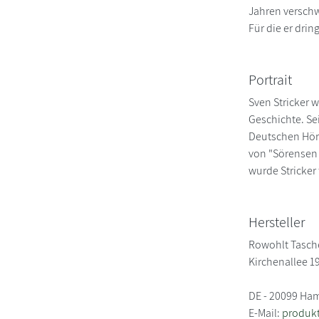
Jahren verschw
Für die er drin
Portrait
Sven Stricker 
Geschichte. Se
Deutschen Hörb
von "Sörensen
wurde Stricker
Hersteller
Rowohlt Tasc
Kirchenallee 1
DE - 20099 Ha
E-Mail:
produkt