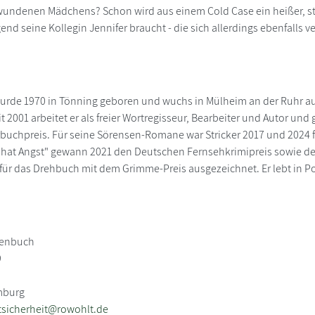
undenen Mädchens? Schon wird aus einem Cold Case ein heißer, st
gend seine Kollegin Jennifer braucht - die sich allerdings ebenfalls 
wurde 1970 in Tönning geboren und wuchs in Mülheim an der Ruhr auf
it 2001 arbeitet er als freier Wortregisseur, Bearbeiter und Autor u
uchpreis. Für seine Sörensen-Romane war Stricker 2017 und 2024 fü
 hat Angst" gewann 2021 den Deutschen Fernsehkrimipreis sowie de
 für das Drehbuch mit dem Grimme-Preis ausgezeichnet. Er lebt in 
henbuch
9
mburg
sicherheit@rowohlt.de