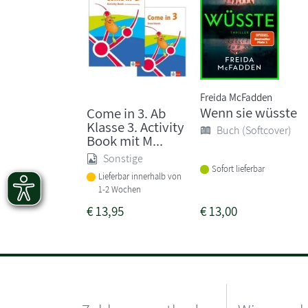
Freida McFadden
Wenn sie wüsste
Come in 3. Ab
Klasse 3. Activity
Buch (Softcover)
Book mit M...
Sonstige
Sofort lieferbar
Lieferbar innerhalb von
1-2 Wochen
€
13,95
€
13,00