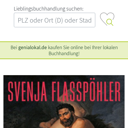
L‍i‍e‍b‍l‍i‍n‍g‍s‍b‍u‍c‍h‍h‍a‍n‍d‍l‍u‍n‍g‍ ‍s‍u‍c‍h‍e‍n‍:‍
Bei
genialokal.de
kaufen Sie online bei Ihrer lokalen
Buchhandlung!