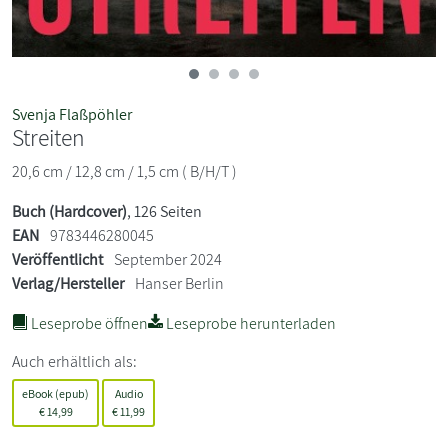
Svenja Flaßpöhler
Streiten
20,6 cm / 12,8 cm / 1,5 cm ( B/H/T )
Buch (Hardcover)
, 126 Seiten
EAN
9783446280045
Veröffentlicht
September 2024
Verlag/Hersteller
Hanser Berlin
Leseprobe öffnen
Leseprobe herunterladen
Auch erhältlich als:
eBook (epub)
Audio
€
14,99
€
11,99