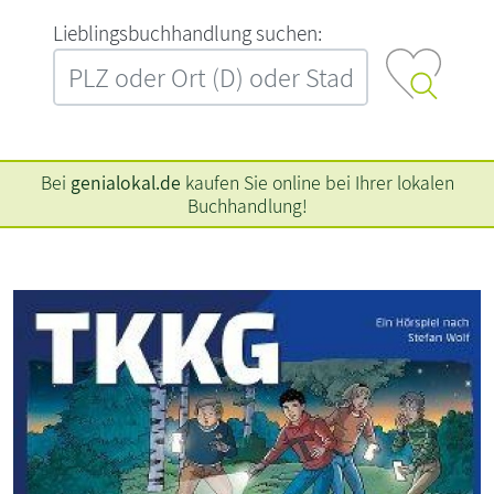
L‍i‍e‍b‍l‍i‍n‍g‍s‍b‍u‍c‍h‍h‍a‍n‍d‍l‍u‍n‍g‍ ‍s‍u‍c‍h‍e‍n‍:‍
Bei
genialokal.de
kaufen Sie online bei Ihrer lokalen
Buchhandlung!