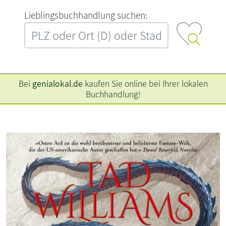
L‍i‍e‍b‍l‍i‍n‍g‍s‍b‍u‍c‍h‍h‍a‍n‍d‍l‍u‍n‍g‍ ‍s‍u‍c‍h‍e‍n‍:‍
Bei
genialokal.de
kaufen Sie online bei Ihrer lokalen
Buchhandlung!