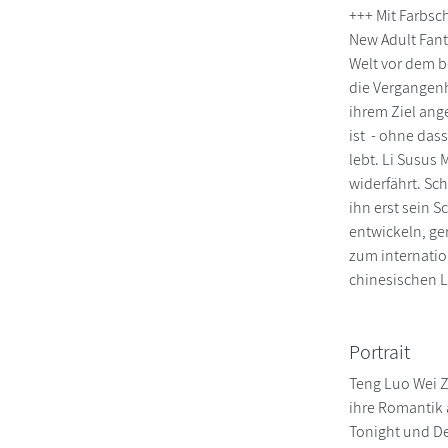
+++ Mit Farbsc
New Adult Fant
Welt vor dem b
die Vergangenh
ihrem Ziel ang
ist - ohne dass
lebt. Li Susus 
widerfährt. Sc
ihn erst sein 
entwickeln, ge
zum internatio
chinesischen L
Portrait
Teng Luo Wei Zh
ihre Romantik 
Tonight und De