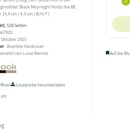
iginaltitel: Black Moonlight Holds the BE
/ 14,4 cm / 4,3 cm ( B/H/T )
er)
, 528 Seiten
567920
Oktober 2025
ler
Bramble Hardcover
ersetzt von Luise Renner
Auf die Wu
ffnen
Leseprobe herunterladen
 als:
ng