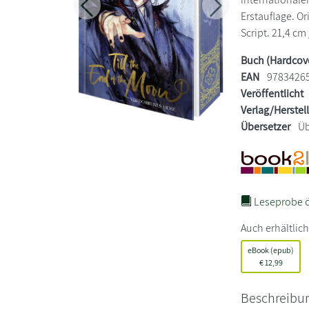
Zurück
Weiter
Erstauflage. Or
Script. 21,4 cm 
Buch (Hardcov
EAN
9783426
Veröffentlicht
Verlag/Herstel
Übersetzer
Üb
Leseprobe ö
Auch erhältlich
eBook (epub)
€
12,99
Beschreibu