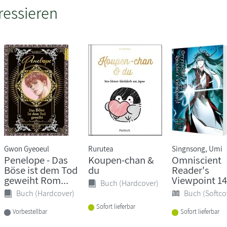
ressieren
Gwon Gyeoeul
Rurutea
Singnsong, Umi
Penelope - Das
Koupen-chan &
Omniscient
Böse ist dem Tod
du
Reader's
geweiht Rom...
Viewpoint 14
Buch (Hardcover)
Buch (Hardcover)
Buch (Softco
Sofort lieferbar
Vorbestellbar
Sofort lieferbar