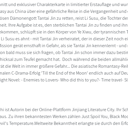
hnitt und exklusiver Charakterkarte in limitierter Erstauflage und w
asy aus China über eine gefährliche Reise in die Vergangenheit und e
ösen Dämonengott Tantai Jin zu retten, reist Li Susu, die Tochter 
eit. Ihre Aufgabe ist es, den sterblichen Tantai Jin zu finden und 
ekommen, schlüpft sie in den Körper von Ye Xiwu, der tyrannischen 
 Li Susu es ahnt - mit Tantai Jin verheiratet, der in dieser Zeit noch 
Mission gerät ernsthaft in Gefahr, als sie Tantai Jin kennenlernt - 
hon bald muss sie sich fragen, ob Tantai Jin schon immer dazu be
Schicksal zum Teufel gemacht hat. Doch während die beiden allmähl
rät die Welt in immer größere Gefahr... Die asiatische Romantasy-Re
nalen C-Drama-Erfolg 'Till the End of the Moon' endlich auch auf Deu
ight Novel: - Enemies to Lovers- Who did this to you?- Time travel-
i ist Autorin bei der Online-Plattform Jinjiang Literature City. Ihr S
aus. Zu ihren bekanntesten Werken zählen Just Spoil You, Black Moo
vil's Temperature.Weltweite Bekanntheit erlangte sie durch den Erf