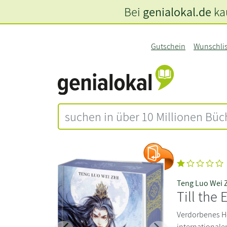
Bei
genialokal.de
kau
Gutschein
Wunschli
Teng Luo Wei 
Till the
Verdorbenes He
internationalen