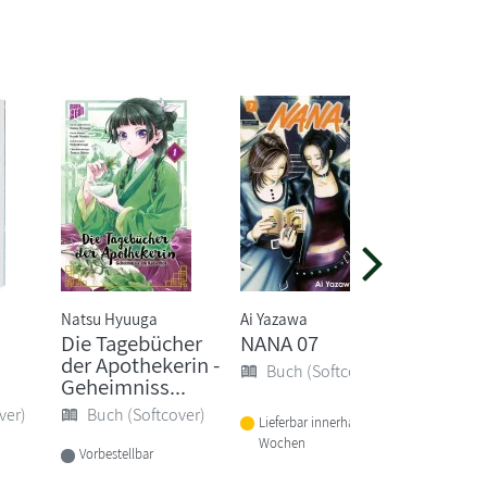
Natsu Hyuuga
Ai Yazawa
Tsugumi 
Die Tagebücher
NANA 07
Death 
der Apothekerin -
Buch (Softcover)
Buch 
Geheimniss...
ver)
Buch (Softcover)
Lieferbar innerhalb von 2
Sofort li
Wochen
Vorbestellbar