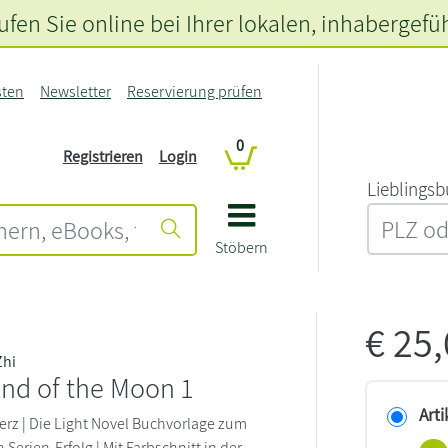
fen Sie online bei Ihrer lokalen
, inhabergefü
sten
Newsletter
Reservierung prüfen
0
Registrieren
Login
L‍i‍e‍b‍l‍i‍n‍g‍s‍b
Stöbern
€
25
Zhi
 End of the Moon 1
Arti
rz | Die Light Novel Buchvorlage zum
 Serien-Erfolg | Mit Farbschnitt in der