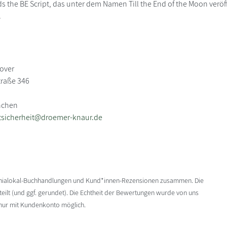
s the BE Script, das unter dem Namen Till the End of the Moon verö
.
over
traße 346
nchen
tsicherheit@droemer-knaur.de
enialokal-Buchhandlungen und Kund*innen-Rezensionen zusammen. Die
ilt (und ggf. gerundet). Die Echtheit der Bewertungen wurde von uns
 nur mit Kundenkonto möglich.