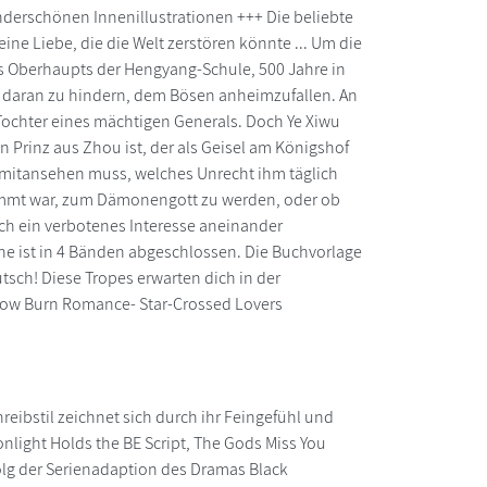
underschönen Innenillustrationen +++ Die beliebte
ine Liebe, die die Welt zerstören könnte ... Um die
des Oberhaupts der Hengyang-Schule, 500 Jahre in
ihn daran zu hindern, dem Bösen anheimzufallen. An
Tochter eines mächtigen Generals. Doch Ye Xiwu
ein Prinz aus Zhou ist, der als Geisel am Königshof
und mitansehen muss, welches Unrecht ihm täglich
stimmt war, zum Dämonengott zu werden, oder ob
ich ein verbotenes Interesse aneinander
ihe ist in 4 Bänden abgeschlossen. Die Buchvorlage
tsch! Diese Tropes erwarten dich in der
 Slow Burn Romance- Star-Crossed Lovers
chreibstil zeichnet sich durch ihr Feingefühl und
nlight Holds the BE Script, The Gods Miss You
olg der Serienadaption des Dramas Black