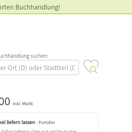
hrten
Buchhandlung!
‍u‍c‍h‍h‍a‍n‍d‍l‍u‍n‍g‍ ‍s‍u‍c‍h‍e‍n‍:‍
,00
inkl. MwSt.
kel liefern lassen
- Portofrei
Sofort lieferbar
(Versand mit Deutscher