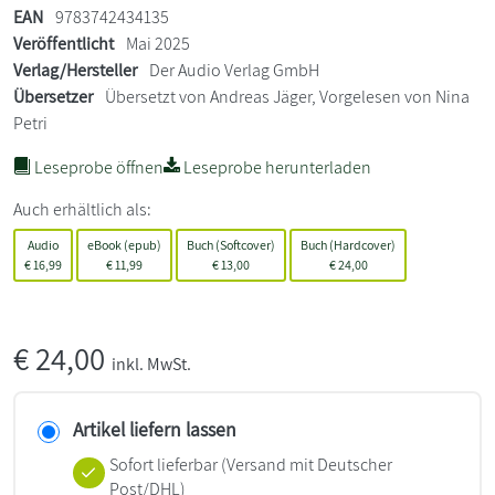
EAN
9783742434135
Veröffentlicht
Mai 2025
Verlag/Hersteller
Der Audio Verlag GmbH
Übersetzer
Übersetzt von Andreas Jäger, Vorgelesen von Nina
Petri
Leseprobe öffnen
Leseprobe herunterladen
Auch erhältlich als:
Audio
eBook (epub)
Buch (Softcover)
Buch (Hardcover)
€
16,99
€
11,99
€
13,00
€
24,00
€
24,00
inkl. MwSt.
Artikel liefern lassen
Sofort lieferbar
(Versand mit Deutscher
Post/DHL)