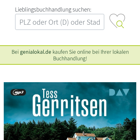
L‍i‍e‍b‍l‍i‍n‍g‍s‍b‍u‍c‍h‍h‍a‍n‍d‍l‍u‍n‍g‍ ‍s‍u‍c‍h‍e‍n‍:‍
Bei
genialokal.de
kaufen Sie online bei Ihrer lokalen
Buchhandlung!