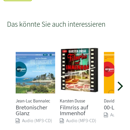
Das könnte Sie auch interessieren
Jean-Luc Bannalec
Karsten Dusse
David Safier
Bretonischer
Filmriss auf
00-Lasche
Glanz
Immenhof
Audio (MP
Audio (MP3-CD)
Audio (MP3-CD)