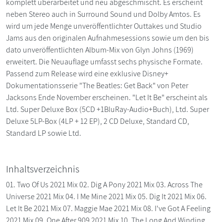
komplett überarbeitet und neu abgeschmischt. Es erscheint
neben Stereo auch in Surround Sound und Dolby Amtos. Es
wird um jede Menge unveröffentlichter Outtakes und Studio
Jams aus den originalen Aufnahmesessions sowie um den bis
dato unveröffentlichten Album-Mix von Glyn Johns (1969)
erweitert. Die Neuauflage umfasst sechs physische Formate.
Passend zum Release wird eine exklusive Disney+
Dokumentationsserie "The Beatles: Get Back" von Peter
Jacksons Ende November erscheinen. "Let It Be" erscheint als
Ltd. Super Deluxe Box (5CD +1BluRay-Audio+Buch), Ltd. Super
Deluxe 5LP-Box (4LP + 12 EP), 2 CD Deluxe, Standard CD,
Standard LP sowie Ltd.
Inhaltsverzeichnis
01. Two Of Us 2021 Mix 02. Dig A Pony 2021 Mix 03. Across The
Universe 2021 Mix 04. I Me Mine 2021 Mix 05. Dig It 2021 Mix 06.
Let It Be 2021 Mix 07. Maggie Mae 2021 Mix 08. I've Got A Feeling
2021 Mix 09. One After 909 2021 Mix 10. The Long And Winding