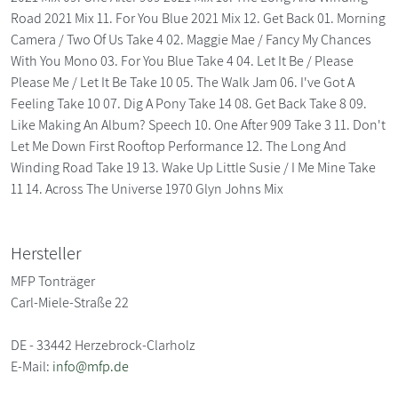
Road 2021 Mix 11. For You Blue 2021 Mix 12. Get Back 01. Morning
Camera / Two Of Us Take 4 02. Maggie Mae / Fancy My Chances
With You Mono 03. For You Blue Take 4 04. Let It Be / Please
Please Me / Let It Be Take 10 05. The Walk Jam 06. I've Got A
Feeling Take 10 07. Dig A Pony Take 14 08. Get Back Take 8 09.
Like Making An Album? Speech 10. One After 909 Take 3 11. Don't
Let Me Down First Rooftop Performance 12. The Long And
Winding Road Take 19 13. Wake Up Little Susie / I Me Mine Take
11 14. Across The Universe 1970 Glyn Johns Mix
Hersteller
MFP Tonträger
Carl-Miele-Straße 22
DE - 33442 Herzebrock-Clarholz
E-Mail:
info@mfp.de