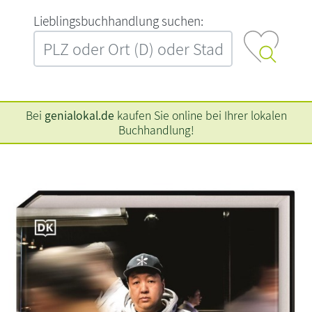
L‍i‍e‍b‍l‍i‍n‍g‍s‍b‍u‍c‍h‍h‍a‍n‍d‍l‍u‍n‍g‍ ‍s‍u‍c‍h‍e‍n‍:‍
Bei
genialokal.de
kaufen Sie online bei Ihrer lokalen
Buchhandlung!