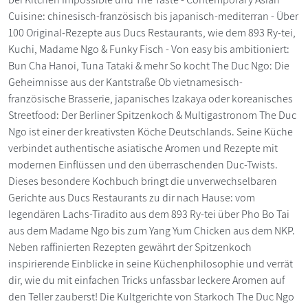
Cuisine: chinesisch-französisch bis japanisch-mediterran - Über
100 Original-Rezepte aus Ducs Restaurants, wie dem 893 Ry-tei,
Kuchi, Madame Ngo & Funky Fisch - Von easy bis ambitioniert:
Bun Cha Hanoi, Tuna Tataki & mehr So kocht The Duc Ngo: Die
Geheimnisse aus der Kantstraße Ob vietnamesisch-
französische Brasserie, japanisches Izakaya oder koreanisches
Streetfood: Der Berliner Spitzenkoch & Multigastronom The Duc
Ngo ist einer der kreativsten Köche Deutschlands. Seine Küche
verbindet authentische asiatische Aromen und Rezepte mit
modernen Einflüssen und den überraschenden Duc-Twists.
Dieses besondere Kochbuch bringt die unverwechselbaren
Gerichte aus Ducs Restaurants zu dir nach Hause: vom
legendären Lachs-Tiradito aus dem 893 Ry-tei über Pho Bo Tai
aus dem Madame Ngo bis zum Yang Yum Chicken aus dem NKP.
Neben raffinierten Rezepten gewährt der Spitzenkoch
inspirierende Einblicke in seine Küchenphilosophie und verrät
dir, wie du mit einfachen Tricks unfassbar leckere Aromen auf
den Teller zauberst! Die Kultgerichte von Starkoch The Duc Ngo