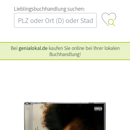
L‍i‍e‍b‍l‍i‍n‍g‍s‍b‍u‍c‍h‍h‍a‍n‍d‍l‍u‍n‍g‍ ‍s‍u‍c‍h‍e‍n‍:‍
Bei
genialokal.de
kaufen Sie online bei Ihrer lokalen
Buchhandlung!