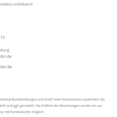
itsstatus unbekannt
273
mburg
bri.de
ibri.de
enialokal-Buchhandlungen und Kund*innen-Rezensionen zusammen. Die
ilt (und ggf. gerundet). Die Echtheit der Bewertungen wurde von uns
 nur mit Kundenkonto möglich.