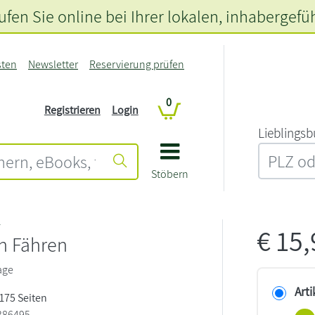
fen Sie online bei Ihrer lokalen
, inhabergefü
sten
Newsletter
Reservierung prüfen
0
Registrieren
Login
L‍i‍e‍b‍l‍i‍n‍g‍s‍b
Stöbern
r
€
15
n Fähren
age
Arti
 175 Seiten
386495