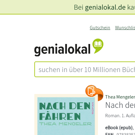
Bei
genialokal.de
kau
Gutschein
Wunschli
Thea Mengele
Nach de
Roman. 1. Aufl
eBook (epub)
,
EAN
9783835