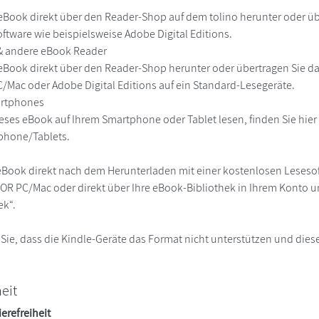
eBook direkt über den Reader-Shop auf dem tolino herunter oder übe
ftware wie beispielsweise Adobe Digital Editions.
 & andere eBook Reader
eBook direkt über den Reader-Shop herunter oder übertragen Sie d
Mac oder Adobe Digital Editions auf ein Standard-Lesegeräte.
martphones
eses eBook auf Ihrem Smartphone oder Tablet lesen, finden Sie hie
phone/Tablets.
eBook direkt nach dem Herunterladen mit einer kostenlosen Lesesoft
R PC/Mac oder direkt über Ihre eBook-Bibliothek in Ihrem Konto un
ek“.
 Sie, dass die Kindle-Geräte das Format nicht unterstützen und diese
heit
ierefreiheit