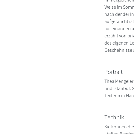
Weise im Somm
nach der der I
aufgetaucht is
auseinanderzus
erzählt von pr
des eigenen Le
Geschehnisse a
Portrait
Thea Mengeler 
und Istanbul. S
Texterin in Han
Technik
Sie können die
• tolino Reade