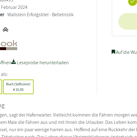
Februar 2024
ler
Wallstein Erfolgstitel - Belletristik
Auf die Wu
ffnen
Leseprobe herunterladen
 als:
Buch (Softcover)
€
15,00
ng
rgen, sagt der Hafenwärter. Vielleicht kommen die Fähren morgen wie
nem Male die Fähren aus und mit ihnen die Urlauber. Das Leben ko
Insel, nur ein paar wenige harren aus. Hoffend auf eine Rückkehr der
Tätigkeiten nach. Das Leben dieser Übriggebliebenen ändert sich e