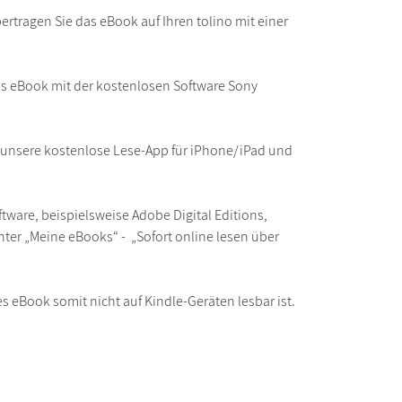
rtragen Sie das eBook auf Ihren tolino mit einer
as eBook mit der kostenlosen Software Sony
r unsere kostenlose Lese-App für iPhone/iPad und
ware, beispielsweise Adobe Digital Editions,
ter „Meine eBooks“ - „Sofort online lesen über
s eBook somit nicht auf Kindle-Geräten lesbar ist.