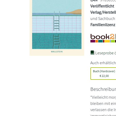
Veröffentlicht
Verlag/Herstel
und Sachbuch
Familienlizenz
Leseprobe ö
Auch erhältlich
Buch (Hardcover)
€
22,00
Beschreibu
"Vielleicht mo
bleiben mit ei
verlassen die 
immergleichen 