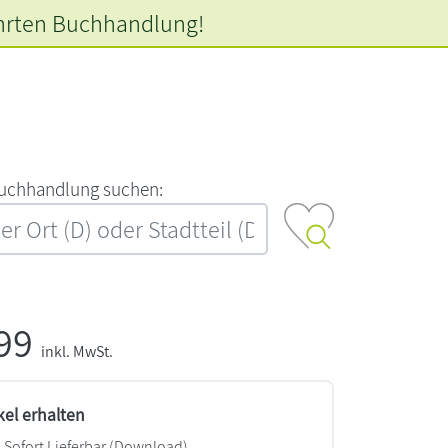
hrten
Buchhandlung!
‍u‍c‍h‍h‍a‍n‍d‍l‍u‍n‍g‍ ‍s‍u‍c‍h‍e‍n‍:‍
,99
inkl. MwSt.
kel erhalten
Sofort Lieferbar (Download)