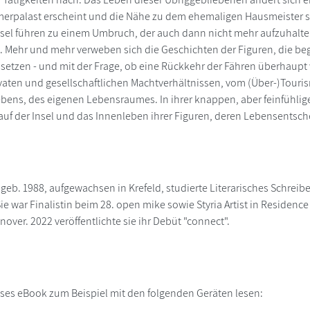
erpalast erscheint und die Nähe zu dem ehemaligen Hausmeister su
nsel führen zu einem Umbruch, der auch dann nicht mehr aufzuhalten i
t. Mehr und mehr verweben sich die Geschichten der Figuren, die beg
etzen - und mit der Frage, ob eine Rückkehr der Fähren überhaup
ivaten und gesellschaftlichen Machtverhältnissen, vom (Über-)Tou
bens, des eigenen Lebensraumes. In ihrer knappen, aber feinfühlige
uf der Insel und das Innenleben ihrer Figuren, deren Lebensentsc
geb. 1988, aufgewachsen in Krefeld, studierte Literarisches Schre
ie war Finalistin beim 28. open mike sowie Styria Artist in Residence 
nover. 2022 veröffentlichte sie ihr Debüt "connect".
ses eBook zum Beispiel mit den folgenden Geräten lesen:
r