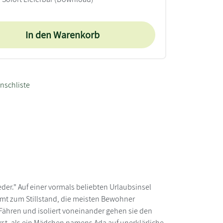
In den Warenkorb
nschliste
der." Auf einer vormals beliebten Urlaubsinsel
mmt zum Stillstand, die meisten Bewohner
 Fähren und isoliert voneinander gehen sie den
rst, als ein Mädchen namens Ada auf unerklärliche