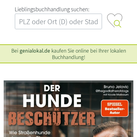
L‍i‍e‍b‍l‍i‍n‍g‍s‍b‍u‍c‍h‍h‍a‍n‍d‍l‍u‍n‍g‍ ‍s‍u‍c‍h‍e‍n‍:‍
Bei
genialokal.de
kaufen Sie online bei Ihrer lokalen
Buchhandlung!