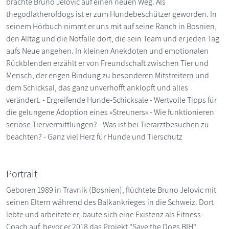
brachte Bruno Jelovic auf einen neuen Weg. Als
thegodfatherofdogs ist er zum Hundebeschützer geworden. In
seinem Hörbuch nimmt er uns mit auf seine Ranch in Bosnien,
den Alltag und die Notfälle dort, die sein Team und er jeden Tag
aufs Neue angehen. In kleinen Anekdoten und emotionalen
Rückblenden erzählt er von Freundschaft zwischen Tier und
Mensch, der engen Bindung zu besonderen Mitstreitern und
dem Schicksal, das ganz unverhofft anklopft und alles
verändert. - Ergreifende Hunde-Schicksale - Wertvolle Tipps für
die gelungene Adoption eines »Streuners« - Wie funktionieren
seriöse Tiervermittlungen? - Was ist bei Tierarztbesuchen zu
beachten? - Ganz viel Herz für Hunde und Tierschutz
Portrait
Geboren 1989 in Travnik (Bosnien), flüchtete Bruno Jelovic mit
seinen Eltern während des Balkankrieges in die Schweiz. Dort
lebte und arbeitete er, baute sich eine Existenz als Fitness-
Coach auf, bevor er 2018 das Projekt "Save the Dogs BIH"