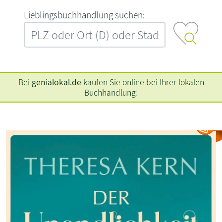
L‍i‍e‍b‍l‍i‍n‍g‍s‍b‍u‍c‍h‍h‍a‍n‍d‍l‍u‍n‍g‍ ‍s‍u‍c‍h‍e‍n‍:‍
Bei
genialokal.de
kaufen Sie online bei Ihrer lokalen
Buchhandlung!