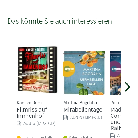
Das könnte Sie auch interessieren
Karsten Dusse
Martina Bogdahn
Pierre Martin
Filmriss auf
Mirabellentage
Madame l
Immenhof
Commissa
Audio (MP3-CD)
und die tö
Audio (MP3-CD)
Rallye
Audio (MP
Sofort lieferbar
Lieferbar innerhalb