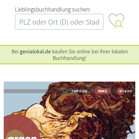
L‍i‍e‍b‍l‍i‍n‍g‍s‍b‍u‍c‍h‍h‍a‍n‍d‍l‍u‍n‍g‍ ‍s‍u‍c‍h‍e‍n‍:‍
Bei
genialokal.de
kaufen Sie online bei Ihrer lokalen
Buchhandlung!