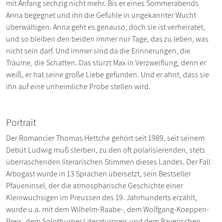
mit Anfang sechzig nicht mehr. Bis er eines Sommerabends
Anna begegnet und ihn die Gefühle in ungekannter Wucht
überwältigen. Anna geht es genauso, doch sie ist verheiratet,
und so bleiben den beiden immer nur Tage, das zu leben, was
nicht sein darf. Und immer sind da die Erinnerungen, die
Träume, die Schatten. Das stürzt Max in Verzweiflung, denn er
weiß, er hat seine große Liebe gefunden. Und er ahnt, dass sie
ihn auf eine unheimliche Probe stellen wird.
Portrait
Der Romancier Thomas Hettche gehört seit 1989, seit seinem
Debüt Ludwig muß sterben, zu den oft polarisierenden, stets
überraschenden literarischen Stimmen dieses Landes. Der Fall
Arbogast wurde in 13 Sprachen übersetzt, sein Bestseller
Pfaueninsel, der die atmosphärische Geschichte einer
Kleinwüchsigen im Preussen des 19. Jahrhunderts erzählt,
wurde u.a. mit dem Wilhelm-Raabe-, dem Wolfgang-Koeppen-
Preis, dem Solothurner Literaturpreis und dem Bayerischen