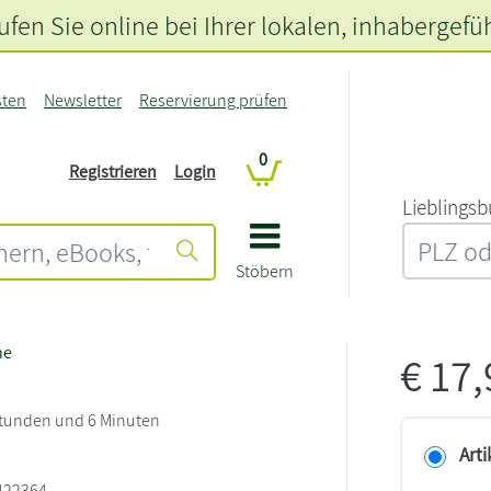
fen Sie online bei Ihrer lokalen
, inhabergefü
sten
Newsletter
Reservierung prüfen
0
Registrieren
Login
L‍i‍e‍b‍l‍i‍n‍g‍s‍b
Stöbern
he
€
17
 Stunden und 6 Minuten
Arti
422364