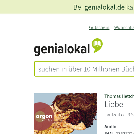
Bei
genialokal.de
kau
Gutschein
Wunschli
Thomas Hettc
Liebe
Laufzeit ca. 3
Audio
EAN
9783732