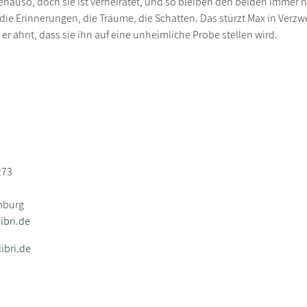
enauso, doch sie ist verheiratet, und so bleiben den beiden immer nu
die Erinnerungen, die Träume, die Schatten. Das stürzt Max in Verzwe
er ahnt, dass sie ihn auf eine unheimliche Probe stellen wird.
273
mburg
bri.de
ibri.de