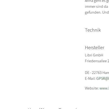
Anna geht es g
immer sind da 
gefunden. Und 
Technik
Hersteller
Libri GmbH
Friedensallee 
DE - 22763 Ha
E-Mail:
GPSR@li
Website:
www.l