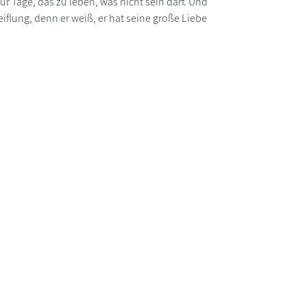
r Tage, das zu leben, was nicht sein darf. Und
iflung, denn er weiß, er hat seine große Liebe