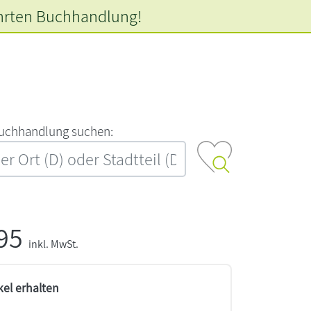
hrten
Buchhandlung!
‍u‍c‍h‍h‍a‍n‍d‍l‍u‍n‍g‍ ‍s‍u‍c‍h‍e‍n‍:‍
,95
inkl. MwSt.
kel erhalten