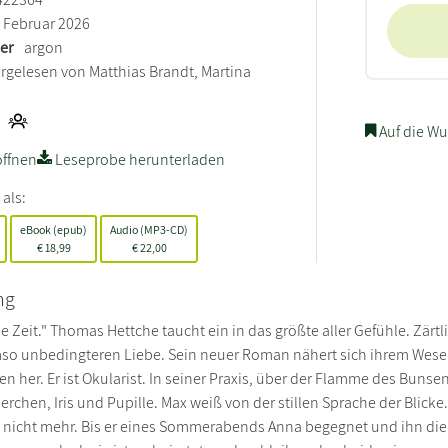
Februar 2026
ler
argon
rgelesen von Matthias Brandt, Martina
Auf die Wu
ffnen
Leseprobe herunterladen
 als:
eBook (epub)
Audio (MP3-CD)
€
18,99
€
22,00
ng
e Zeit." Thomas Hettche taucht ein in das größte aller Gefühle. Zärtl
so unbedingteren Liebe. Sein neuer Roman nähert sich ihrem Wesen
n her. Er ist Okularist. In seiner Praxis, über der Flamme des Bunsen
erchen, Iris und Pupille. Max weiß von der stillen Sprache der Blicke
 nicht mehr. Bis er eines Sommerabends Anna begegnet und ihn die