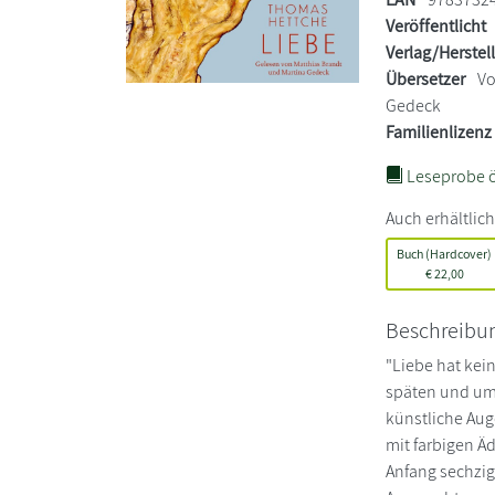
Veröffentlicht
Verlag/Herstel
Übersetzer
Vo
Gedeck
Familienlizenz
Leseprobe ö
Auch erhältlich
Buch (Hardcover)
€
22,00
Beschreibu
"Liebe hat kein
späten und um
künstliche Auge
mit farbigen Äd
Anfang sechzig