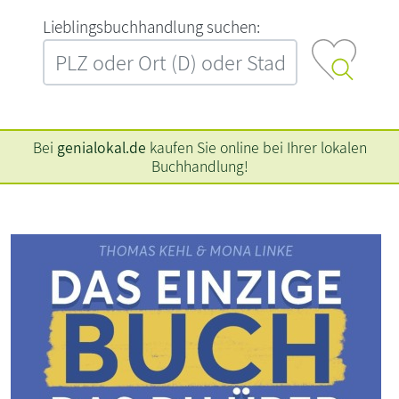
L‍i‍e‍b‍l‍i‍n‍g‍s‍b‍u‍c‍h‍h‍a‍n‍d‍l‍u‍n‍g‍ ‍s‍u‍c‍h‍e‍n‍:‍
Bei
genialokal.de
kaufen Sie online bei Ihrer lokalen
Buchhandlung!