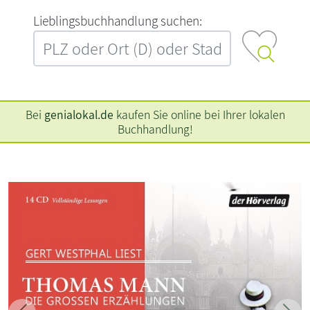
L‍i‍e‍b‍l‍i‍n‍g‍s‍b‍u‍c‍h‍h‍a‍n‍d‍l‍u‍n‍g‍ ‍s‍u‍c‍h‍e‍n‍:‍
Bei
genialokal.de
kaufen Sie online bei Ihrer lokalen
Buchhandlung!