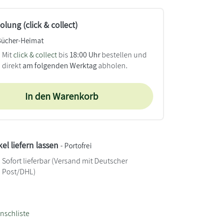
lung (click & collect)
Bücher-Heimat
Mit
click & collect
bis
18:00 Uhr
bestellen und
direkt
am folgenden Werktag
abholen.
In den Warenkorb
kel liefern lassen
- Portofrei
Sofort lieferbar
(Versand mit Deutscher
Post/DHL)
nschliste