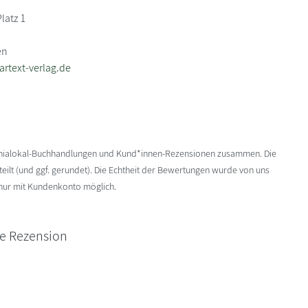
latz 1
en
artext-verlag.de
enialokal-Buchhandlungen und Kund*innen-Rezensionen zusammen. Die
ilt (und ggf. gerundet). Die Echtheit der Bewertungen wurde von uns
 nur mit Kundenkonto möglich.
ne Rezension