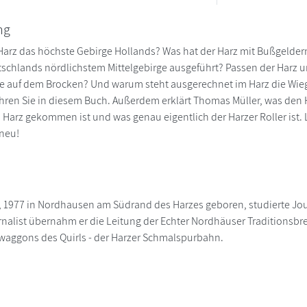
ng
Harz das höchste Gebirge Hollands? Was hat der Harz mit Bußgelder
schlands nördlichstem Mittelgebirge ausgeführt? Passen der Harz 
 auf dem Brocken? Und warum steht ausgerechnet im Harz die Wiege
hren Sie in diesem Buch. Außerdem erklärt Thomas Müller, was den H
Harz gekommen ist und was genau eigentlich der Harzer Roller ist.
neu!
 1977 in Nordhausen am Südrand des Harzes geboren, studierte Jour
rnalist übernahm er die Leitung der Echter Nordhäuser Traditionsbren
waggons des Quirls - der Harzer Schmalspurbahn.