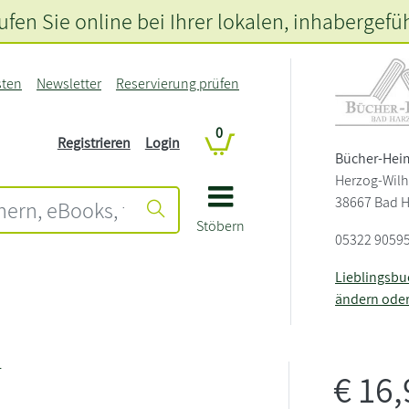
fen Sie online bei Ihrer lokalen
, inhabergefü
sten
Newsletter
Reservierung prüfen
0
Registrieren
Login
Bücher-Hei
Herzog-Wilh
38667 Bad 
Stöbern
05322 9059
Lieblingsb
ändern ode
r
€
16