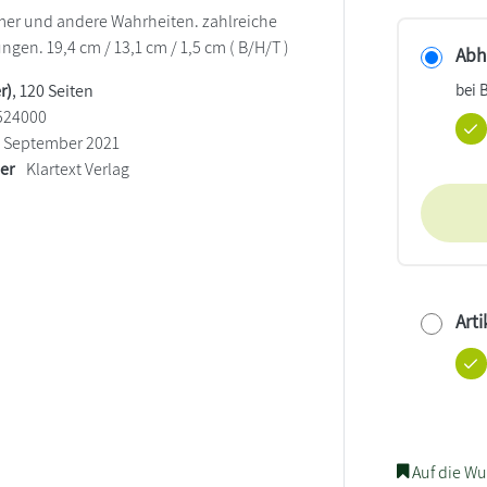
mer und andere Wahrheiten. zahlreiche
ngen. 19,4 cm / 13,1 cm / 1,5 cm ( B/H/T )
Abho
bei 
r)
, 120 Seiten
524000
September 2021
ler
Klartext Verlag
Arti
Auf die Wu