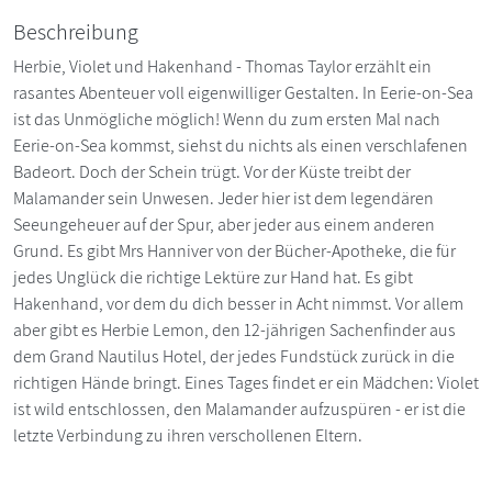
Beschreibung
Herbie, Violet und Hakenhand - Thomas Taylor erzählt ein
rasantes Abenteuer voll eigenwilliger Gestalten. In Eerie-on-Sea
ist das Unmögliche möglich! Wenn du zum ersten Mal nach
Eerie-on-Sea kommst, siehst du nichts als einen verschlafenen
Badeort. Doch der Schein trügt. Vor der Küste treibt der
Malamander sein Unwesen. Jeder hier ist dem legendären
Seeungeheuer auf der Spur, aber jeder aus einem anderen
Grund. Es gibt Mrs Hanniver von der Bücher-Apotheke, die für
jedes Unglück die richtige Lektüre zur Hand hat. Es gibt
Hakenhand, vor dem du dich besser in Acht nimmst. Vor allem
aber gibt es Herbie Lemon, den 12-jährigen Sachenfinder aus
dem Grand Nautilus Hotel, der jedes Fundstück zurück in die
richtigen Hände bringt. Eines Tages findet er ein Mädchen: Violet
ist wild entschlossen, den Malamander aufzuspüren - er ist die
letzte Verbindung zu ihren verschollenen Eltern.