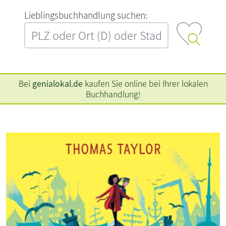
L‍i‍e‍b‍l‍i‍n‍g‍s‍b‍u‍c‍h‍h‍a‍n‍d‍l‍u‍n‍g‍ ‍s‍u‍c‍h‍e‍n‍:‍
Bei
genialokal.de
kaufen Sie online bei Ihrer lokalen
Buchhandlung!