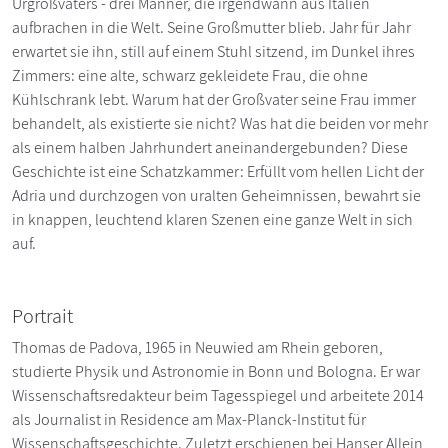
Urgroßvaters - drei Männer, die irgendwann aus Italien
aufbrachen in die Welt. Seine Großmutter blieb. Jahr für Jahr
erwartet sie ihn, still auf einem Stuhl sitzend, im Dunkel ihres
Zimmers: eine alte, schwarz gekleidete Frau, die ohne
Kühlschrank lebt. Warum hat der Großvater seine Frau immer
behandelt, als existierte sie nicht? Was hat die beiden vor mehr
als einem halben Jahrhundert aneinandergebunden? Diese
Geschichte ist eine Schatzkammer: Erfüllt vom hellen Licht der
Adria und durchzogen von uralten Geheimnissen, bewahrt sie
in knappen, leuchtend klaren Szenen eine ganze Welt in sich
auf.
Portrait
Thomas de Padova, 1965 in Neuwied am Rhein geboren,
studierte Physik und Astronomie in Bonn und Bologna. Er war
Wissenschaftsredakteur beim Tagesspiegel und arbeitete 2014
als Journalist in Residence am Max-Planck-Institut für
Wissenschaftsgeschichte. Zuletzt erschienen bei Hanser Allein