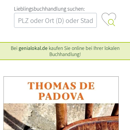
L‍i‍e‍b‍l‍i‍n‍g‍s‍b‍u‍c‍h‍h‍a‍n‍d‍l‍u‍n‍g‍ ‍s‍u‍c‍h‍e‍n‍:‍
Bei
genialokal.de
kaufen Sie online bei Ihrer lokalen
Buchhandlung!