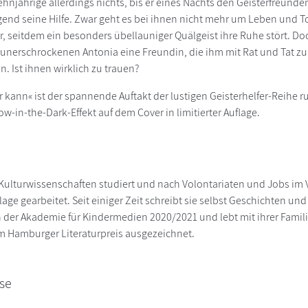
hnjährige allerdings nichts, bis er eines Nachts den Geisterfreunde
end seine Hilfe. Zwar geht es bei ihnen nicht mehr um Leben und T
ahr, seitdem ein besonders übellauniger Quälgeist ihre Ruhe stört. D
r unerschrockenen Antonia eine Freundin, die ihm mit Rat und Tat zur 
n. Ist ihnen wirklich zu trauen?
er kann« ist der spannende Auftakt der lustigen Geisterhelfer-Reihe 
ow-in-the-Dark-Effekt auf dem Cover in limitierter Auflage.
 Kulturwissenschaften studiert und nach Volontariaten und Jobs im V
age gearbeitet. Seit einiger Zeit schreibt sie selbst Geschichten u
in der Akademie für Kindermedien 2020/2021 und lebt mit ihrer Famili
m Hamburger Literaturpreis ausgezeichnet.
se