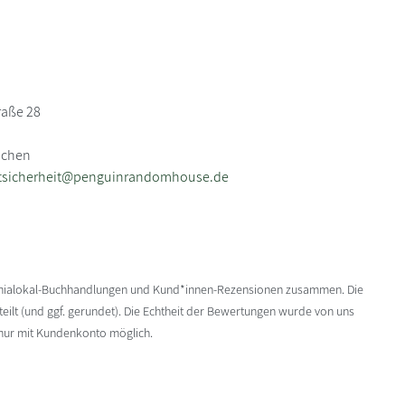
raße 28
nchen
tsicherheit@penguinrandomhouse.de
enialokal-Buchhandlungen und Kund*innen-Rezensionen zusammen. Die
ilt (und ggf. gerundet). Die Echtheit der Bewertungen wurde von uns
 nur mit Kundenkonto möglich.