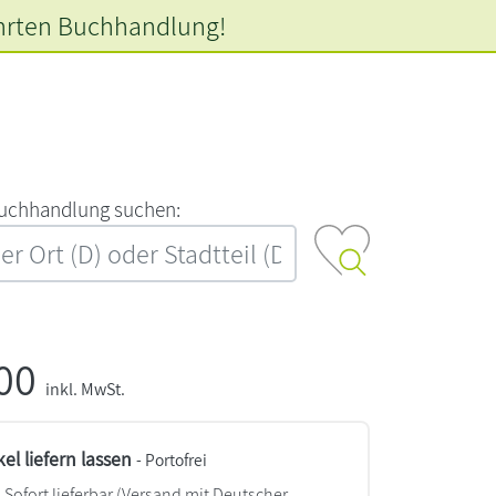
hrten
Buchhandlung!
‍u‍c‍h‍h‍a‍n‍d‍l‍u‍n‍g‍ ‍s‍u‍c‍h‍e‍n‍:‍
,00
inkl. MwSt.
kel liefern lassen
- Portofrei
Sofort lieferbar
(Versand mit Deutscher