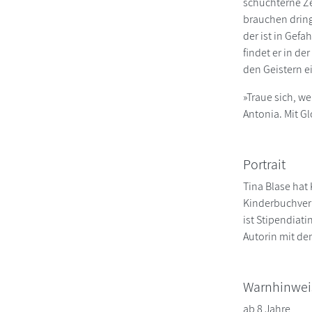
schüchterne Ze
brauchen dring
der ist in Gef
findet er in de
den Geistern ei
»Traue sich, w
Antonia. Mit Gl
Portrait
Tina Blase hat
Kinderbuchverl
ist Stipendiat
Autorin mit de
Warnhinwei
ab 8 Jahre