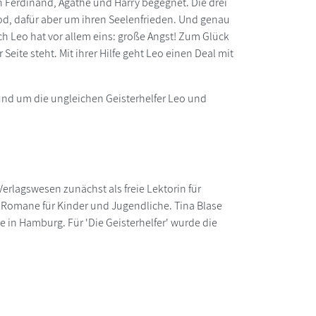
n Ferdinand, Agathe und Harry begegnet. Die drei
od, dafür aber um ihren Seelenfrieden. Und genau
och Leo hat vor allem eins: große Angst! Zum Glück
Seite steht. Mit ihrer Hilfe geht Leo einen Deal mit
rund um die ungleichen Geisterhelfer Leo und
erlagswesen zunächst als freie Lektorin für
nd Romane für Kinder und Jugendliche. Tina Blase
e in Hamburg. Für 'Die Geisterhelfer' wurde die