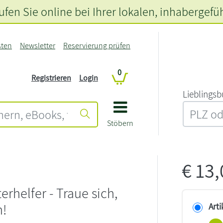
fen Sie online bei Ihrer lokalen
, inhabergefü
sten
Newsletter
Reservierung prüfen
0
Registrieren
Login
L‍i‍e‍b‍l‍i‍n‍g‍s‍b
Stöbern
€
13
erhelfer - Traue sich,
n!
Arti