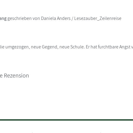
gang
geschrieben von Daniela Anders / Lesezauber_Zeilenreise
amilie umgezogen, neue Gegend, neue Schule. Er hat furchtbare Angst v
ne Rezension