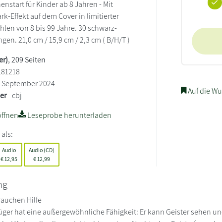
enstart für Kinder ab 8 Jahren - Mit
k-Effekt auf dem Cover in limitierter
hlen von 8 bis 99 Jahre. 30 schwarz-
en. 21,0 cm / 15,9 cm / 2,3 cm ( B/H/T )
er)
, 209 Seiten
181218
September 2024
Auf die Wu
ler
cbj
ffnen
Leseprobe herunterladen
 als:
Audio
Audio (CD)
€
12,95
€
12,99
ng
rauchen Hilfe
üger hat eine außergewöhnliche Fähigkeit: Er kann Geister sehen u