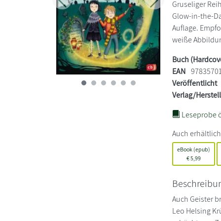
Gruseliger Reih
Zurück
Weiter
Glow-in-the-Dar
Auflage. Empfo
weiße Abbildung
Buch (Hardcov
EAN
9783570
Veröffentlicht
Verlag/Herstel
Leseprobe ö
Auch erhältlich
eBook (epub)
€
5,99
Beschreibu
Auch Geister b
Leo Helsing Kr