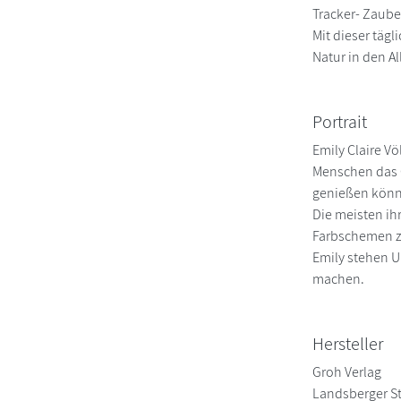
Tracker- Zauber
Mit dieser täg
Natur in den Al
Portrait
Emily Claire Vö
Menschen das G
genießen kön
Die meisten ih
Farbschemen zu
Emily stehen 
machen.
Hersteller
Groh Verlag
Landsberger S