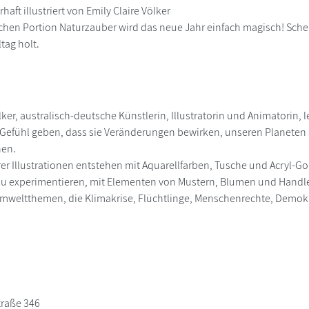
haft illustriert von Emily Claire Völker
lichen Portion Naturzauber wird das neue Jahr einfach magisch! Schen
ltag holt.
lker, australisch-deutsche Künstlerin, Illustratorin und Animatorin, le
efühl geben, dass sie Veränderungen bewirken, unseren Planeten s
nen.
rer Illustrationen entstehen mit Aquarellfarben, Tusche und Acryl-Go
 experimentieren, mit Elementen von Mustern, Blumen und Handlett
Umweltthemen, die Klimakrise, Flüchtlinge, Menschenrechte, Demo
traße 346