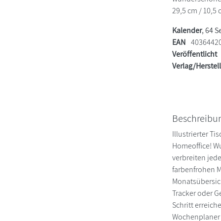
29,5 cm / 10,5 
Kalender
, 64 S
EAN
4036442
Veröffentlicht
Verlag/Herstel
Beschreibu
Illustrierter T
Homeoffice! Wu
verbreiten jed
farbenfrohen M
Monatsübersich
Tracker oder G
Schritt erreic
Wochenplaner m