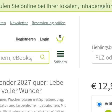
fen Sie online bei Ihrer lokalen
, inhabergefü
sten
Newsletter
Reservierung prüfen
0
Registrieren
Login
L‍i‍e‍b‍l‍i‍n‍g‍s‍b
Stöbern
ender 2027 quer: Lebe
€
12
 voller Wunder
aner, Wochenplaner mit Spiralbindung,
Arti
Natur und farbenfrohe Illustrationen. Mit
Illustrationen von Emily Claire Völker.