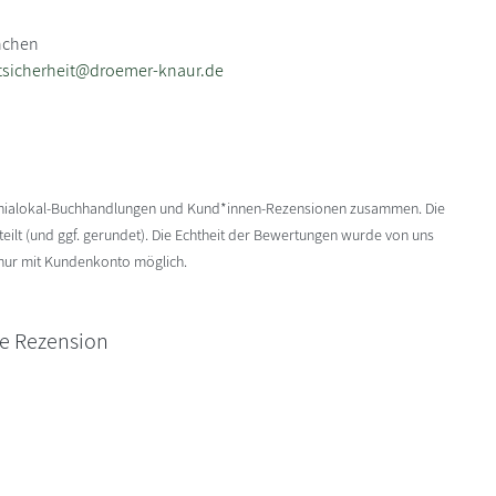
nchen
tsicherheit@droemer-knaur.de
enialokal-Buchhandlungen und Kund*innen-Rezensionen zusammen. Die
ilt (und ggf. gerundet). Die Echtheit der Bewertungen wurde von uns
 nur mit Kundenkonto möglich.
ne Rezension