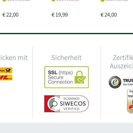
€
22,00
€
19,99
€
24,00
hicken mit
Sicherheit
Zertifi
Auszei