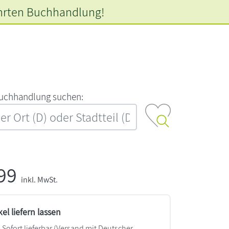
hrten
Buchhandlung!
‍u‍c‍h‍h‍a‍n‍d‍l‍u‍n‍g‍ ‍s‍u‍c‍h‍e‍n‍:‍
,99
inkl. MwSt.
kel liefern lassen
Sofort lieferbar
(Versand mit Deutscher