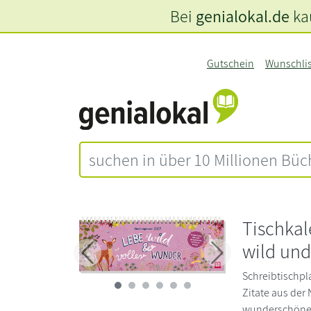
Bei
genialokal.de
kau
Gutschein
Wunschli
Tischkal
wild und
Zurück
Weiter
Schreibtischpl
Zitate aus der 
wunderschönen 