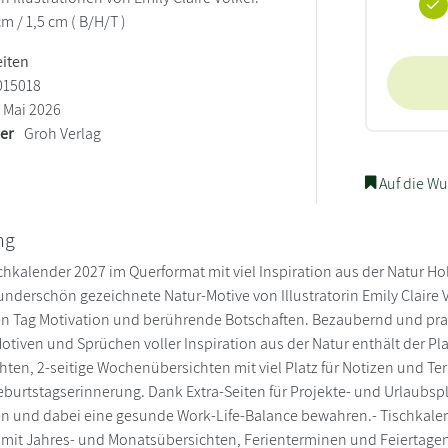
cm / 1,5 cm ( B/H/T )
eiten
015018
Mai 2026
ler
Groh Verlag
Auf die Wu
ng
ischkalender 2027 im Querformat mit viel Inspiration aus der Natur Ho
nderschön gezeichnete Natur-Motive von Illustratorin Emily Claire 
en Tag Motivation und berührende Botschaften. Bezaubernd und prakt
otiven und Sprüchen voller Inspiration aus der Natur enthält der Pl
ten, 2-seitige Wochenübersichten mit viel Platz für Notizen und Ter
eburtstagserinnerung. Dank Extra-Seiten für Projekte- und Urlaubspla
hen und dabei eine gesunde Work-Life-Balance bewahren.- Tischkalen
it Jahres- und Monatsübersichten, Ferienterminen und Feiertagen-