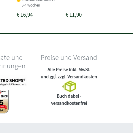
3-4 Wochen
€
16,94
€
11,90
€
12,99
kate und
Preise und Versand
chnungen
Alle Preise inkl. MwSt.
und ggf. zzgl.
Versandkosten
Buch dabei -
versandkostenfrei