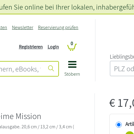
fen Sie online bei Ihrer lokalen
, inhabergefü
sten
Newsletter
Reservierung prüfen
0
Registrieren
Login
L‍i‍e‍b‍l‍i‍n‍g‍s‍b
Stöbern
€
17
eime Mission
Arti
lausgabe. 20,6 cm / 13,2 cm / 3,4 cm (