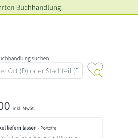
hrten
Buchhandlung!
‍u‍c‍h‍h‍a‍n‍d‍l‍u‍n‍g‍ ‍s‍u‍c‍h‍e‍n‍:‍
,00
inkl. MwSt.
kel liefern lassen
- Portofrei
Sofort lieferbar
(Versand mit Deutscher