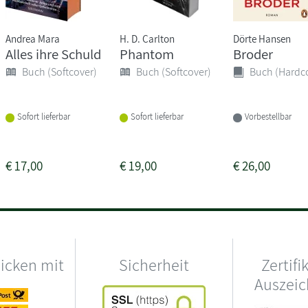
Andrea Mara
H. D. Carlton
Dörte Hansen
Alles ihre Schuld
Phantom
Broder
Buch (Softcover)
Buch (Softcover)
Buch (Hardc
Sofort lieferbar
Sofort lieferbar
Vorbestellbar
€
17,00
€
19,00
€
26,00
hicken mit
Sicherheit
Zertifi
Auszei