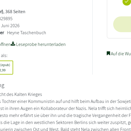
r)
, 368 Seiten
429895
Juni 2026
ler
Heyne Taschenbuch
ffnen
Leseprobe herunterladen
Auf die Wu
 als:
 (epub)
2,99
ng
cht des Kalten Krieges
s Tochter einer Kommunistin auf und hilft beim Aufbau in der Sowjet
 ist in ihren Augen ein Kollaborateur der Nazis. Nela trifft sich heimli
esto mehr erfährt sie über ihn und die tragische Vergangenheit der 
ls die Lage in den westlichen Sektoren Berlins sich weiter zuspitzt, ge
Kurierin zwischen Ost und West. Bald steht Nela zwischen allen Fro