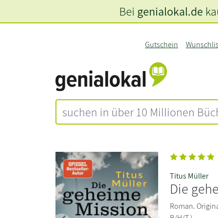
Bei
genialokal.de
kau
Gutschein
Wunschli
Titus Müller
Die geh
Roman. Origina
B/H/T )