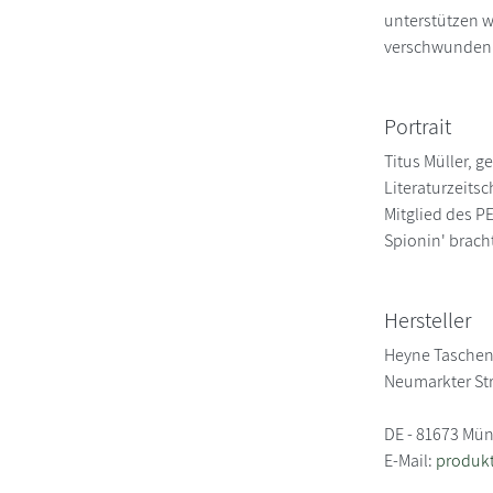
unterstützen wi
verschwunden u
Portrait
Titus Müller, g
Literaturzeitsc
Mitglied des P
Spionin' brach
Hersteller
Heyne Tasche
Neumarkter St
DE - 81673 Mü
E-Mail:
produk