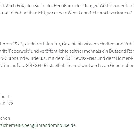
ll. Auch Erik, den sie in der Redaktion der 'Jungen Welt' kennenlernt
nd offenbart ihr nicht, wo er war. Wem kann Nela noch vertrauen?
eboren 1977, studierte Literatur, Geschichtswissenschaften und Publi
hrift 'Federwelt' und veröffentlichte seither mehr als ein Dutzend Rom
EN-Clubs und wurde u.a. mit dem C.S. Lewis-Preis und dem Homer-Pr
te ihn auf die SPIEGEL-Bestsellerliste und wird auch von Geheimdien
nbuch
raße 28
nchen
tsicherheit@penguinrandomhouse.de