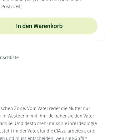
Post/DHL)
In den Warenkorb
nschliste
ischen Zone. Vom Vater redet die Mutter nur
ch in Westberlin mit ihm. Je näher sie den Vater
Familie. Und desto mehr muss sie ihre Ideologie
steht ihr der Vater, für die CIA zu arbeiten, und
nten und muss entscheiden, wen sie künftig