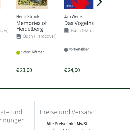
Heinz Strunk
Jan Weiler
Vera Buc
Memories of
Das Vogelhaus
Keine A
Heidelberg
Darling
over)
Buch (Hardcover)
Buch (Hardcover)
Buch 
Vorbestellbar
Sofort lieferbar
Sofort li
€
23,00
€
24,00
€
17,00
kate und
Preise und Versand
chnungen
Alle Preise inkl. MwSt.