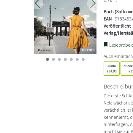
Zurück
Weiter
Buch (Softcove
EAN
9783453
Veröffentlicht
Verlag/Herstel
Leseprobe ö
Auch erhältlich
Audio
eBook
€
14,95
€
1
Beschreibu
Die erste Schla
Nela wächst al
verächtlich, er
kennenlernt, d
hinterfragen. A
macht sie zur 