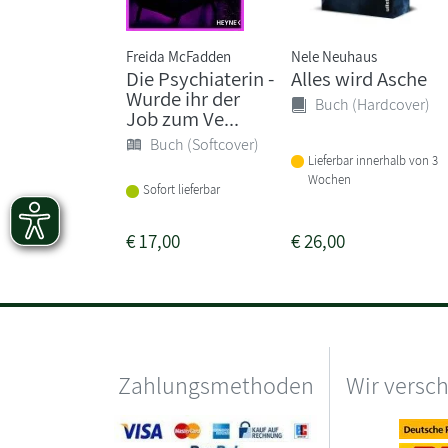
Freida McFadden
Nele Neuhaus
Die Psychiaterin -
Alles wird Asche
Wurde ihr der
Buch (Hardcover)
Job zum Ve...
Buch (Softcover)
Lieferbar innerhalb von 3
Wochen
Sofort lieferbar
€
17,00
€
26,00
Zahlungsmethoden
Wir versc