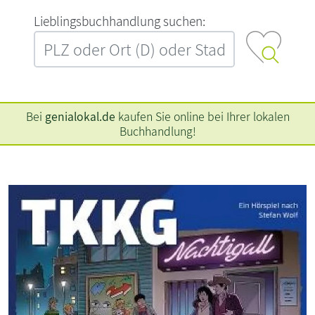
L‍i‍e‍b‍l‍i‍n‍g‍s‍b‍u‍c‍h‍h‍a‍n‍d‍l‍u‍n‍g‍ ‍s‍u‍c‍h‍e‍n‍:‍
Bei
genialokal.de
kaufen Sie online bei Ihrer lokalen
Buchhandlung!