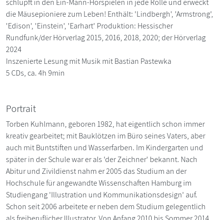
schlüpft in den Ein-Mann-Hörspielen in jede Rolle und erweckt
die Mäusepioniere zum Leben! Enthält: 'Lindbergh', 'Armstrong',
'Edison', 'Einstein', 'Earhart' Produktion: Hessischer
Rundfunk/der Hörverlag 2015, 2016, 2018, 2020; der Hörverlag
2024
Inszenierte Lesung mit Musik mit Bastian Pastewka
5 CDs, ca. 4h 9min
Portrait
Torben Kuhlmann, geboren 1982, hat eigentlich schon immer
kreativ gearbeitet; mit Bauklötzen im Büro seines Vaters, aber
auch mit Buntstiften und Wasserfarben. Im Kindergarten und
später in der Schule war er als 'der Zeichner' bekannt. Nach
Abitur und Zivildienst nahm er 2005 das Studium an der
Hochschule für angewandte Wissenschaften Hamburg im
Studiengang 'Illustration und Kommunikationsdesign' auf.
Schon seit 2006 arbeitete er neben dem Studium gelegentlich
als freiberuflicher Illustrator. Von Anfang 2010 bis Sommer 2014