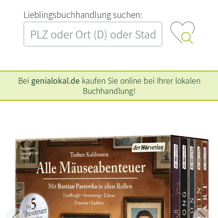
L‍i‍e‍b‍l‍i‍n‍g‍s‍b‍u‍c‍h‍h‍a‍n‍d‍l‍u‍n‍g‍ ‍s‍u‍c‍h‍e‍n‍:‍
Bei
genialokal.de
kaufen Sie online bei Ihrer lokalen
Buchhandlung!