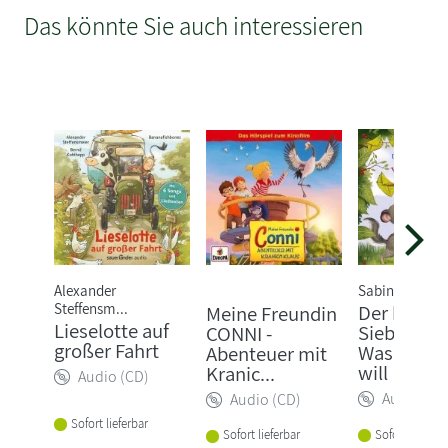
Das könnte Sie auch interessieren
Alexander
Sabine Bohlm
Steffensm...
Der kleine
Meine Freundin
Lieselotte auf
Siebenschl
CONNI -
großer Fahrt
Was ich w
Abenteuer mit
will
Kranic...
Audio (CD)
Audio (CD
Audio (CD)
Sofort lieferbar
Sofort lieferba
Sofort lieferbar