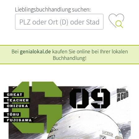
L‍i‍e‍b‍l‍i‍n‍g‍s‍b‍u‍c‍h‍h‍a‍n‍d‍l‍u‍n‍g‍ ‍s‍u‍c‍h‍e‍n‍:‍
Bei
genialokal.de
kaufen Sie online bei Ihrer lokalen
Buchhandlung!