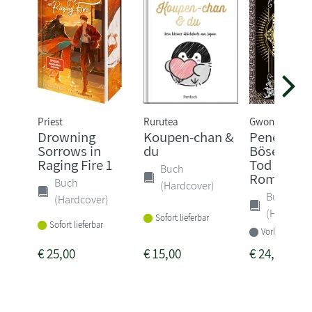
Priest
Rurutea
Gwon Gyeoeul
Drowning
Koupen-chan &
Penelope -
Sorrows in
du
Böse ist 
Raging Fire 1
Tod gewei
Buch
Rom...
Buch
(Hardcover)
Buch
(Hardcover)
(Hardcove
Sofort lieferbar
Sofort lieferbar
Vorbestellbar
€
25,00
€
15,00
€
24,00