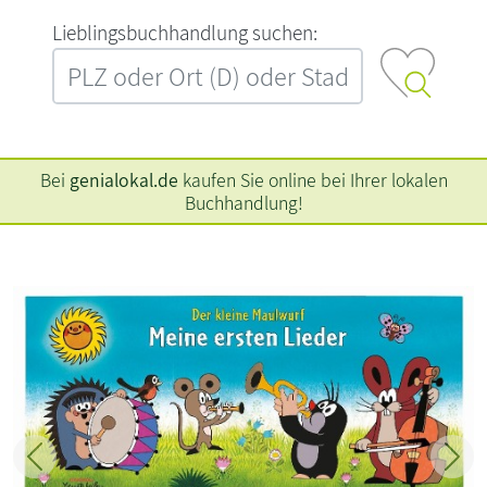
L‍i‍e‍b‍l‍i‍n‍g‍s‍b‍u‍c‍h‍h‍a‍n‍d‍l‍u‍n‍g‍ ‍s‍u‍c‍h‍e‍n‍:‍
Bei
genialokal.de
kaufen Sie online bei Ihrer lokalen
Buchhandlung!
Zurück
Weit