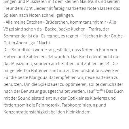
Singen und Musizieren mit dem kleinen Maulwurf und seinen
Freunden! Acht Lieder mit farbig markierten Noten lassen das
Spielen nach Noten schnell gelingen.
- Alle meine Entchen - Brüderchen, komm tanz mit mir - Alle
Vögel sind schon da - Backe, backe Kuchen - Trarira, der
Sommer der ist da - Es regnet, es regnet - Häschen in der Grube -
Guten Abend, gut' Nacht
Das Soundbuch wurde so gestaltet, dass Noten in Form von
Farben und Zahlen ersetzt wurden. Das Kind erlernt nicht nur
das Musizieren, sondern auch Farben und Zahlen bis 14. Die
mitgelieferten Batterien sind nur zu Demonstrationszwecken.
Für die beste Klangqualität empfehlen wir, neue Batterien zu
benutzen. Um die Spieldauer zu optimieren, sollte der Schalter
nach der Benutzung ausgeschaltet werden. (auf "off") Das Buch
mit der Soundleiste dient nur der Optik eines Klavieres und
fördert somit die Feinmotorik, Farbkoordinierung und
Konzentrationsfähigkeit bei den Kleinkindern.