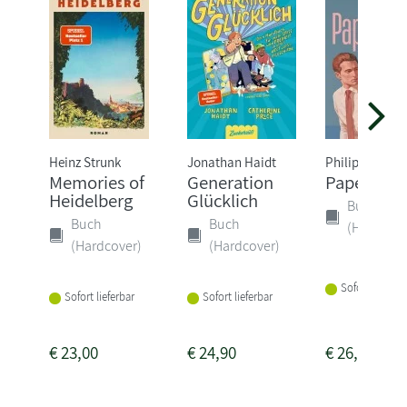
Heinz Strunk
Jonathan Haidt
Philipp Oehm
Memories of
Generation
Papenbur
Heidelberg
Glücklich
Buch
Buch
Buch
(Hardcove
(Hardcover)
(Hardcover)
Sofort lieferba
Sofort lieferbar
Sofort lieferbar
€
23,00
€
24,90
€
26,00