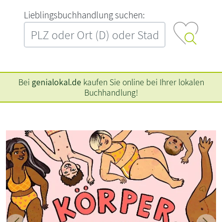
L‍i‍e‍b‍l‍i‍n‍g‍s‍b‍u‍c‍h‍h‍a‍n‍d‍l‍u‍n‍g‍ ‍s‍u‍c‍h‍e‍n‍:‍
Bei
genialokal.de
kaufen Sie online bei Ihrer lokalen
Buchhandlung!