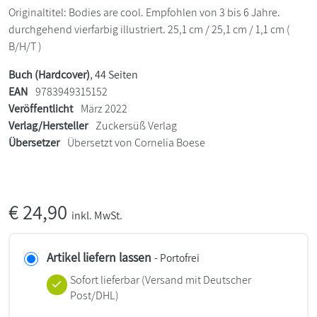
Originaltitel: Bodies are cool. Empfohlen von 3 bis 6 Jahre.
durchgehend vierfarbig illustriert. 25,1 cm / 25,1 cm / 1,1 cm (
B/H/T )
Buch (Hardcover)
, 44 Seiten
EAN
9783949315152
Veröffentlicht
März 2022
Verlag/Hersteller
Zuckersüß Verlag
Übersetzer
Übersetzt von Cornelia Boese
€
24,90
inkl. MwSt.
Artikel liefern lassen
- Portofrei
Sofort lieferbar
(Versand mit Deutscher
Post/DHL)