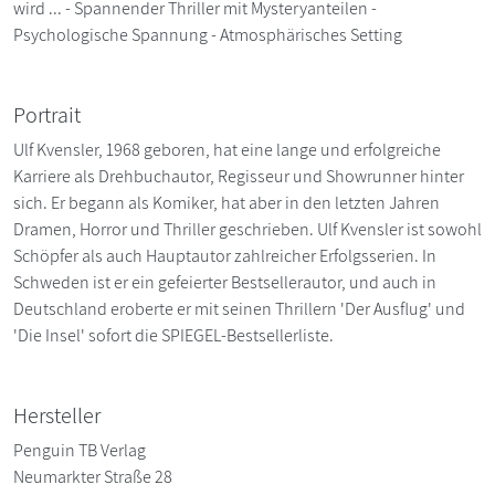
wird ... - Spannender Thriller mit Mysteryanteilen -
Psychologische Spannung - Atmosphärisches Setting
Portrait
Ulf Kvensler, 1968 geboren, hat eine lange und erfolgreiche
Karriere als Drehbuchautor, Regisseur und Showrunner hinter
sich. Er begann als Komiker, hat aber in den letzten Jahren
Dramen, Horror und Thriller geschrieben. Ulf Kvensler ist sowohl
Schöpfer als auch Hauptautor zahlreicher Erfolgsserien. In
Schweden ist er ein gefeierter Bestsellerautor, und auch in
Deutschland eroberte er mit seinen Thrillern 'Der Ausflug' und
'Die Insel' sofort die SPIEGEL-Bestsellerliste.
Hersteller
Penguin TB Verlag
Neumarkter Straße 28