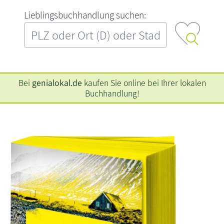
L‍i‍e‍b‍l‍i‍n‍g‍s‍b‍u‍c‍h‍h‍a‍n‍d‍l‍u‍n‍g‍ ‍s‍u‍c‍h‍e‍n‍:‍
Bei
genialokal.de
kaufen Sie online bei Ihrer lokalen
Buchhandlung!