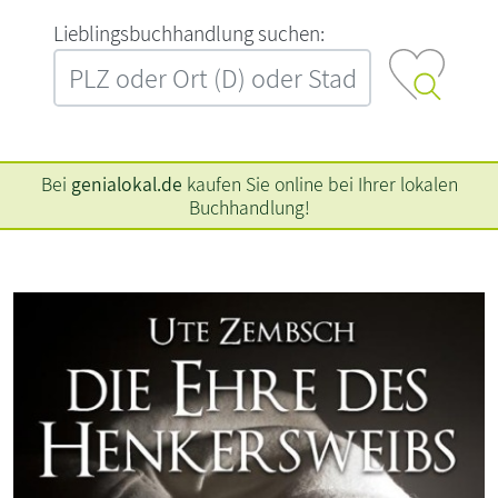
L‍i‍e‍b‍l‍i‍n‍g‍s‍b‍u‍c‍h‍h‍a‍n‍d‍l‍u‍n‍g‍ ‍s‍u‍c‍h‍e‍n‍:‍
Bei
genialokal.de
kaufen Sie online bei Ihrer lokalen
Buchhandlung!