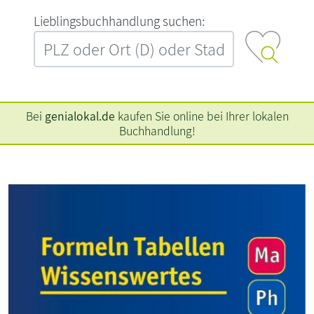
L‍i‍e‍b‍l‍i‍n‍g‍s‍b‍u‍c‍h‍h‍a‍n‍d‍l‍u‍n‍g‍ ‍s‍u‍c‍h‍e‍n‍:‍
Bei
genialokal.de
kaufen Sie online bei Ihrer lokalen
Buchhandlung!