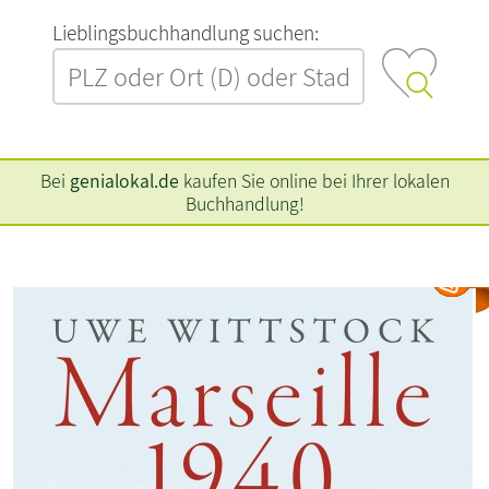
L‍i‍e‍b‍l‍i‍n‍g‍s‍b‍u‍c‍h‍h‍a‍n‍d‍l‍u‍n‍g‍ ‍s‍u‍c‍h‍e‍n‍:‍
Bei
genialokal.de
kaufen Sie online bei Ihrer lokalen
Buchhandlung!