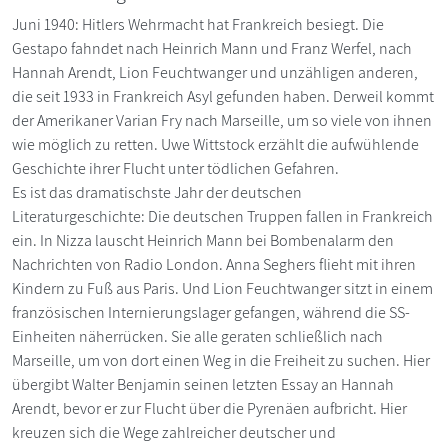
Juni 1940: Hitlers Wehrmacht hat Frankreich besiegt. Die
Gestapo fahndet nach Heinrich Mann und Franz Werfel, nach
Hannah Arendt, Lion Feuchtwanger und unzähligen anderen,
die seit 1933 in Frankreich Asyl gefunden haben. Derweil kommt
der Amerikaner Varian Fry nach Marseille, um so viele von ihnen
wie möglich zu retten. Uwe Wittstock erzählt die aufwühlende
Geschichte ihrer Flucht unter tödlichen Gefahren.
Es ist das dramatischste Jahr der deutschen
Literaturgeschichte: Die deutschen Truppen fallen in Frankreich
ein. In Nizza lauscht Heinrich Mann bei Bombenalarm den
Nachrichten von Radio London. Anna Seghers flieht mit ihren
Kindern zu Fuß aus Paris. Und Lion Feuchtwanger sitzt in einem
französischen Internierungslager gefangen, während die SS-
Einheiten näherrücken. Sie alle geraten schließlich nach
Marseille, um von dort einen Weg in die Freiheit zu suchen. Hier
übergibt Walter Benjamin seinen letzten Essay an Hannah
Arendt, bevor er zur Flucht über die Pyrenäen aufbricht. Hier
kreuzen sich die Wege zahlreicher deutscher und