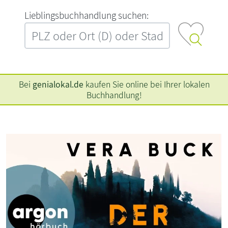
L‍i‍e‍b‍l‍i‍n‍g‍s‍b‍u‍c‍h‍h‍a‍n‍d‍l‍u‍n‍g‍ ‍s‍u‍c‍h‍e‍n‍:‍
Bei
genialokal.de
kaufen Sie online bei Ihrer lokalen
Buchhandlung!