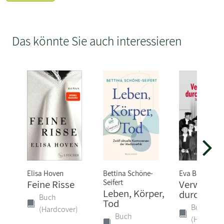
Das könnte Sie auch interessieren
Elisa Hoven
Bettina Schöne-
Eva Balz
Seifert
Feine Risse
Verwandl
Leben, Körper,
durch Rec
Buch
Tod
Buch
(Hardcover)
Buch
(Hardcove