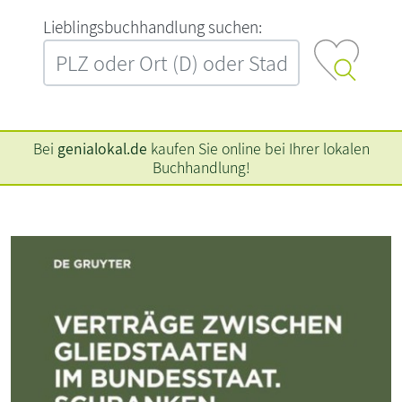
L‍i‍e‍b‍l‍i‍n‍g‍s‍b‍u‍c‍h‍h‍a‍n‍d‍l‍u‍n‍g‍ ‍s‍u‍c‍h‍e‍n‍:‍
Bei
genialokal.de
kaufen Sie online bei Ihrer lokalen
Buchhandlung!