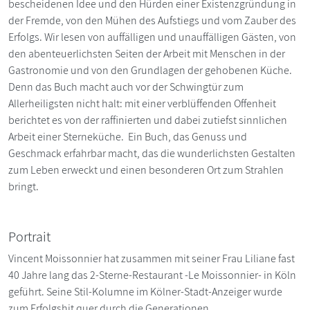
bescheidenen Idee und den Hürden einer Existenzgründung in
der Fremde, von den Mühen des Aufstiegs und vom Zauber des
Erfolgs. Wir lesen von auffälligen und unauffälligen Gästen, von
den abenteuerlichsten Seiten der Arbeit mit Menschen in der
Gastronomie und von den Grundlagen der gehobenen Küche.
Denn das Buch macht auch vor der Schwingtür zum
Allerheiligsten nicht halt: mit einer verblüffenden Offenheit
berichtet es von der raffinierten und dabei zutiefst sinnlichen
Arbeit einer Sterneküche. Ein Buch, das Genuss und
Geschmack erfahrbar macht, das die wunderlichsten Gestalten
zum Leben erweckt und einen besonderen Ort zum Strahlen
bringt.
Portrait
Vincent Moissonnier hat zusammen mit seiner Frau Liliane fast
40 Jahre lang das 2-Sterne-Restaurant -Le Moissonnier- in Köln
geführt. Seine Stil-Kolumne im Kölner-Stadt-Anzeiger wurde
zum Erfolgshit quer durch die Generationen.