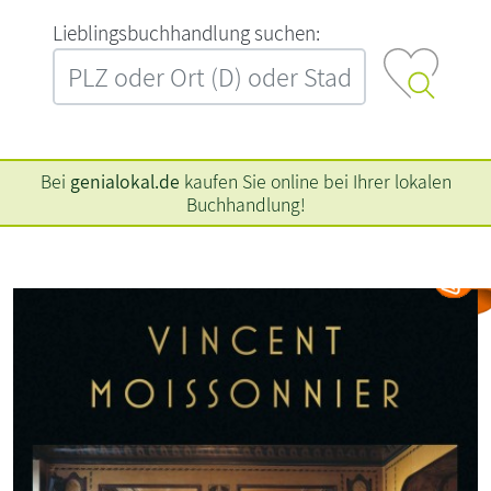
L‍i‍e‍b‍l‍i‍n‍g‍s‍b‍u‍c‍h‍h‍a‍n‍d‍l‍u‍n‍g‍ ‍s‍u‍c‍h‍e‍n‍:‍
Bei
genialokal.de
kaufen Sie online bei Ihrer lokalen
Buchhandlung!