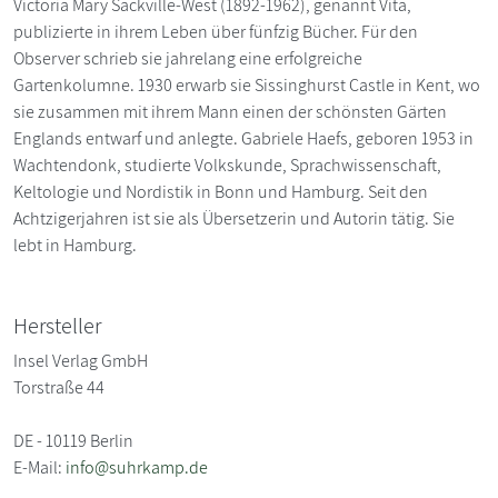
Victoria Mary Sackville-West (1892-1962), genannt Vita,
publizierte in ihrem Leben über fünfzig Bücher. Für den
Observer schrieb sie jahrelang eine erfolgreiche
Gartenkolumne. 1930 erwarb sie Sissinghurst Castle in Kent, wo
sie zusammen mit ihrem Mann einen der schönsten Gärten
Englands entwarf und anlegte. Gabriele Haefs, geboren 1953 in
Wachtendonk, studierte Volkskunde, Sprachwissenschaft,
Keltologie und Nordistik in Bonn und Hamburg. Seit den
Achtzigerjahren ist sie als Übersetzerin und Autorin tätig. Sie
lebt in Hamburg.
Hersteller
Insel Verlag GmbH
Torstraße 44
DE - 10119 Berlin
E-Mail:
info@suhrkamp.de