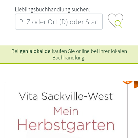
L‍i‍e‍b‍l‍i‍n‍g‍s‍b‍u‍c‍h‍h‍a‍n‍d‍l‍u‍n‍g‍ ‍s‍u‍c‍h‍e‍n‍:‍
Bei
genialokal.de
kaufen Sie online bei Ihrer lokalen
Buchhandlung!