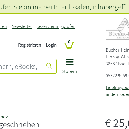
fen Sie online bei Ihrer lokalen
, inhabergefü
sten
Newsletter
Reservierung prüfen
0
Registrieren
Login
Bücher-Hei
Herzog-Wilh
38667 Bad 
Stöbern
05322 9059
Lieblingsb
ändern ode
tinov
€
25
 geschrieben