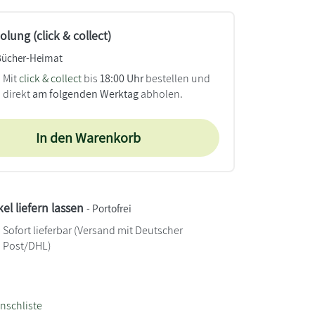
lung (click & collect)
Bücher-Heimat
Mit
click & collect
bis
18:00 Uhr
bestellen und
direkt
am folgenden Werktag
abholen.
In den Warenkorb
kel liefern lassen
- Portofrei
Sofort lieferbar
(Versand mit Deutscher
Post/DHL)
nschliste