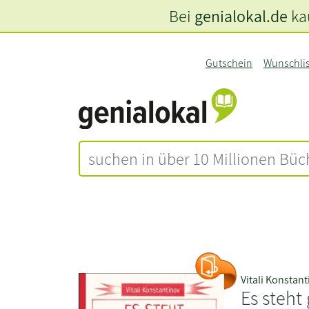
Bei
genialokal.de
kau
Gutschein
Wunschli
Vitali Konstan
Es steht