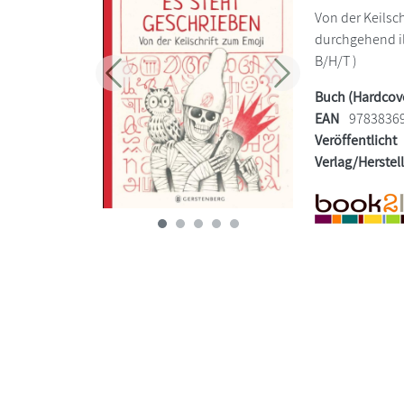
Von der Keilsc
durchgehend ill
B/H/T )
Zurück
Weiter
Buch (Hardcov
EAN
9783836
Veröffentlicht
Verlag/Herstel