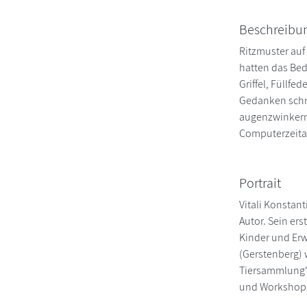
Beschreibu
Ritzmuster auf
hatten das Bed
Griffel, Füllf
Gedanken schri
augenzwinkernd
Computerzeital
Portrait
Vitali Konstant
Autor. Sein ers
Kinder und Erw
(Gerstenberg) 
Tiersammlung' 
und Workshops 