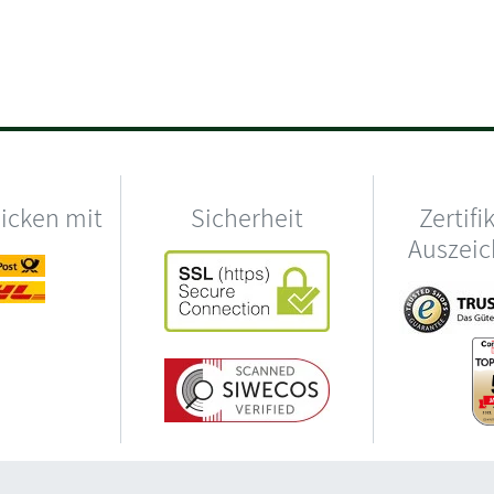
hicken mit
Sicherheit
Zertifi
Auszei