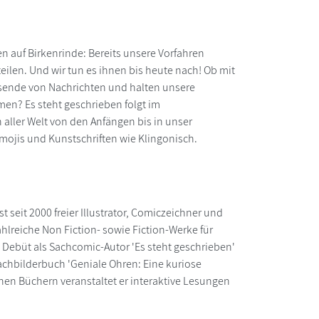
 auf Birkenrinde: Bereits unsere Vorfahren
eilen. Und wir tun es ihnen bis heute nach! Ob mit
Tausende von Nachrichten und halten unsere
mmen? Es steht geschrieben folgt im
 aller Welt von den Anfängen bis in unser
Emojis und Kunstschriften wie Klingonisch.
t seit 2000 freier Illustrator, Comiczeichner und
ahlreiche Non Fiction- sowie Fiction-Werke für
n Debüt als Sachcomic-Autor 'Es steht geschrieben'
achbilderbuch 'Geniale Ohren: Eine kuriose
en Büchern veranstaltet er interaktive Lesungen