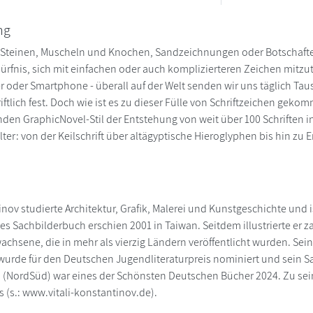
ng
 Steinen, Muscheln und Knochen, Sandzeichnungen oder Botschaften
ürfnis, sich mit einfachen oder auch komplizierteren Zeichen mitzut
eder oder Smartphone - überall auf der Welt senden wir uns täglich 
ftlich fest. Doch wie ist es zu dieser Fülle von Schriftzeichen geko
en GraphicNovel-Stil der Entstehung von weit über 100 Schriften in
ter: von der Keilschrift über altägyptische Hieroglyphen bis hin zu 
inov studierte Architektur, Grafik, Malerei und Kunstgeschichte und is
tes Sachbilderbuch erschien 2001 in Taiwan. Seitdem illustrierte er z
achsene, die in mehr als vierzig Ländern veröffentlicht wurden. Sei
wurde für den Deutschen Jugendliteraturpreis nominiert und sein S
(NordSüd) war eines der Schönsten Deutschen Bücher 2024. Zu sein
(s.: www.vitali-konstantinov.de).