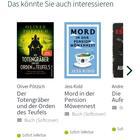
Das könnte Sie auch interessieren
Oliver Pötzsch
Jess Kidd
Andreas Esch
Der
Mord in der
Die
Totengräber
Pension
Aufersteh
und der Orden
Möwennest
Buch (Sof
des Teufels
Buch (Softcover)
Buch (Softcover)
Sofort lieferba
Sofort lieferbar
Sofort lieferbar