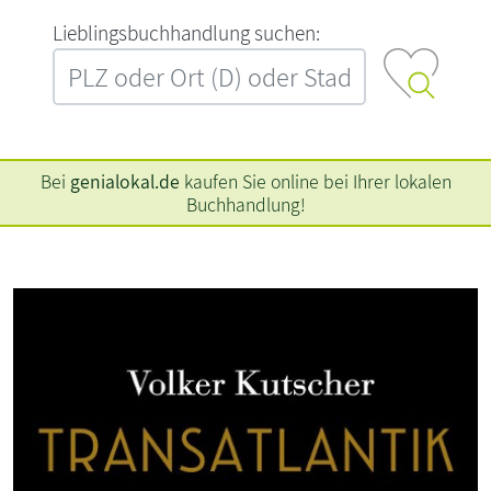
L‍i‍e‍b‍l‍i‍n‍g‍s‍b‍u‍c‍h‍h‍a‍n‍d‍l‍u‍n‍g‍ ‍s‍u‍c‍h‍e‍n‍:‍
Bei
genialokal.de
kaufen Sie online bei Ihrer lokalen
Buchhandlung!