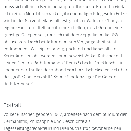
muss sich allein in Berlin behaupten. Ihre beste Freundin Greta
ist in einen Mordfall verwickelt, ihr ehemaliger Pflegesohn Fritze
wird in der Nervenheilanstalt festgehalten. ­Während Charly auf
eigene Faust ermittelt, um ihnen zu helfen, nutzt Gereon eine
günstige Gelegenheit, um sich mit dem Zeppelin in die USA
abzusetzen. Doch beide können ihrer Vergangenheit nicht
entkommen. 'Wie eigenständig, packend und liebevoll ein ­
Serien­krimi erzählt werden kann, beweist Volker ­Kutscher mit
seinen Gereon-Rath-Romanen.' Denis Scheck, Druckfrisch 'Ein
spannender Thriller, der anhand von Einzel­schicksalen viel über
das große Ganze erzählt.' Kölner Stadtanzeiger Die Gereon-
Rath-Romane 9
Portrait
Volker Kutscher, geboren 1962, arbeitete nach dem Studium der
Germanistik, Philosophie und Geschichte als
Tageszeitungsredakteur und Drehbuchautor, bevor er seinen