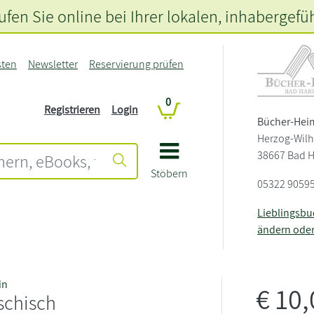
fen Sie online bei Ihrer lokalen
, inhabergefü
sten
Newsletter
Reservierung prüfen
0
Registrieren
Login
Bücher-Hei
Herzog-Wilh
38667 Bad 
Stöbern
05322 9059
Lieblingsb
ändern ode
in
€
10
schisch