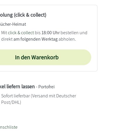
lung (click & collect)
Bücher-Heimat
Mit
click & collect
bis
18:00 Uhr
bestellen und
direkt
am folgenden Werktag
abholen.
In den Warenkorb
kel liefern lassen
- Portofrei
Sofort lieferbar
(Versand mit Deutscher
Post/DHL)
nschliste