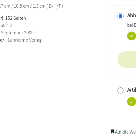
7 cm / 10,8 cm / 1,3 cm ( B/H/T )
Abho
r)
, 152 Seiten
bei 
365212
September 2000
ler
Suhrkamp Verlag
Arti
Auf die Wu