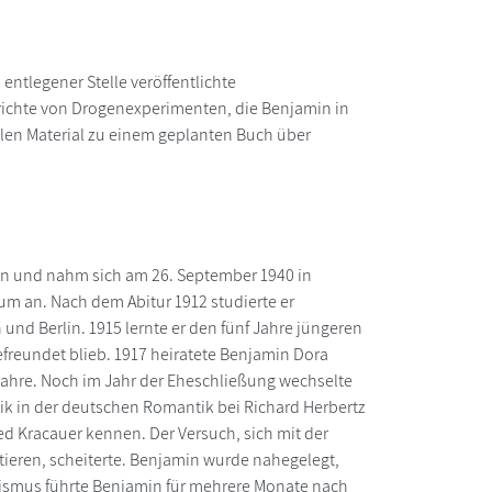
entlegener Stelle veröffentlichte
erichte von Drogenexperimenten, die Benjamin in
len Material zu einem geplanten Buch über
oren und nahm sich am 26. September 1940 in
m an. Nach dem Abitur 1912 studierte er
und Berlin. 1915 lernte er den fünf Jahre jüngeren
reundet blieb. 1917 heiratete Benjamin Dora
3 Jahre. Noch im Jahr der Eheschließung wechselte
itik in der deutschen Romantik bei Richard Herbertz
ed Kracauer kennen. Der Versuch, sich mit der
itieren, scheiterte. Benjamin wurde nahegelegt,
nismus führte Benjamin für mehrere Monate nach