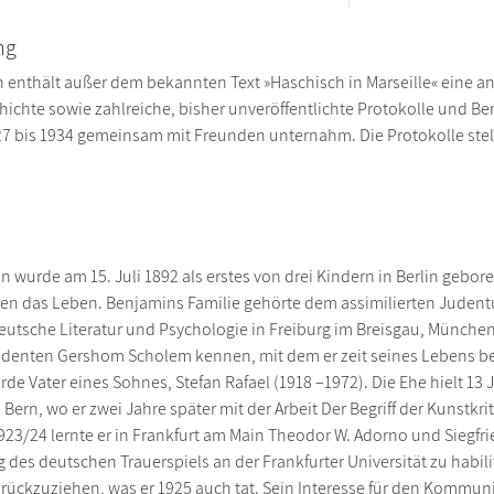
ng
 enthält außer dem bekannten Text »Haschisch in Marseille« eine an 
ichte sowie zahlreiche, bisher unveröffentlichte Protokolle und B
7 bis 1934 gemeinsam mit Freunden unternahm. Die Protokolle stel
n wurde am 15. Juli 1892 als erstes von drei Kindern in Berlin geb
n das Leben. Benjamins Familie gehörte dem assimilierten Judentu
eutsche Literatur und Psychologie in Freiburg im Breisgau, München 
enten Gershom Scholem kennen, mit dem er zeit seines Lebens bef
rde Vater eines Sohnes, Stefan Rafael (1918 –1972). Die Ehe hielt 1
Bern, wo er zwei Jahre später mit der Arbeit Der Begriff der Kunstkr
923/24 lernte er in Frankfurt am Main Theodor W. Adorno und Siegfri
g des deutschen Trauerspiels an der Frankfurter Universität zu habil
rückzuziehen, was er 1925 auch tat. Sein Interesse für den Kommu