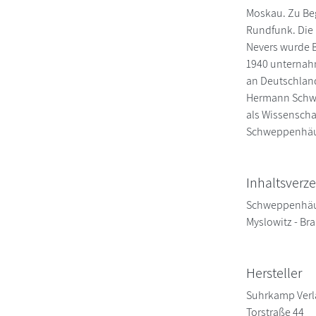
Moskau. Zu Beg
Rundfunk. Die 
Nevers wurde B
1940 unternahm
an Deutschland
Hermann Schwep
als Wissenschaf
Schweppenhäuse
Inhaltsverze
Schweppenhäuse
Myslowitz - Bra
Hersteller
Suhrkamp Verl
Torstraße 44