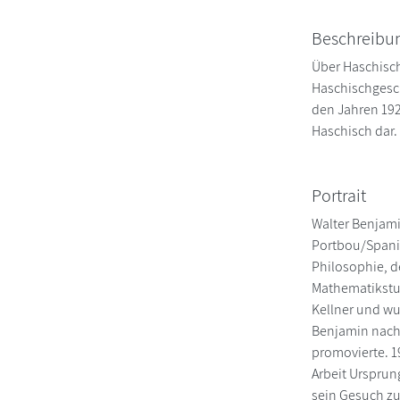
Beschreibu
Über Haschisch
Haschischgesch
den Jahren 192
Haschisch dar.
Portrait
Walter Benjami
Portbou/Spanie
Philosophie, d
Mathematikstud
Kellner und wu
Benjamin nach 
promovierte. 1
Arbeit Ursprun
sein Gesuch zu