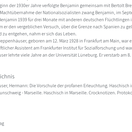
inn der 1930er Jahre verfolgte Benjamin gemeinsam mit Bertolt Brec
Machtübernahme der Nationalsozialisten zwang Benjamin, im Septem
enjamin 1939 für drei Monate mit anderen deutschen Flüchtlingen 
 er den vergeblichen Versuch, über die Grenze nach Spanien zu ge
 zu entgehen, nahm er sich das Leben.
penhäuser, geboren am 12. März 1928 in Frankfurt am Main, war ein
tlicher Assistent am Frankfurter Institut für Sozialforschung und wa
r lehrte viele Jahre an der Universität Lüneburg. Er verstarb am 8.
ichnis
r, Hermann: Die Vorschule der profanen Erleuchtung. Haschisch in Ma
unschweig - Marseille. Haschisch in Marseille. Crocknotizen. Protoko
ag