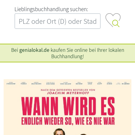
L‍i‍e‍b‍l‍i‍n‍g‍s‍b‍u‍c‍h‍h‍a‍n‍d‍l‍u‍n‍g‍ ‍s‍u‍c‍h‍e‍n‍:‍
Bei
genialokal.de
kaufen Sie online bei Ihrer lokalen
Buchhandlung!