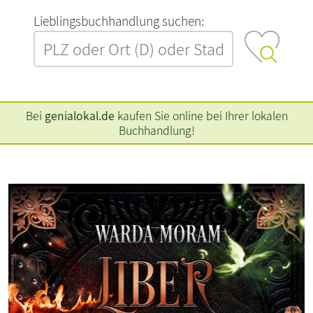
L‍i‍e‍b‍l‍i‍n‍g‍s‍b‍u‍c‍h‍h‍a‍n‍d‍l‍u‍n‍g‍ ‍s‍u‍c‍h‍e‍n‍:‍
Bei
genialokal.de
kaufen Sie online bei Ihrer lokalen
Buchhandlung!