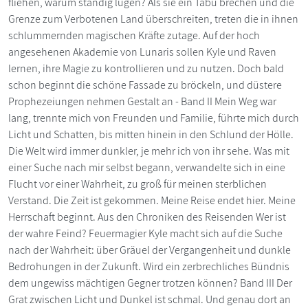
fliehen, warum ständig lügen? Als sie ein Tabu brechen und die
Grenze zum Verbotenen Land überschreiten, treten die in ihnen
schlummernden magischen Kräfte zutage. Auf der hoch
angesehenen Akademie von Lunaris sollen Kyle und Raven
lernen, ihre Magie zu kontrollieren und zu nutzen. Doch bald
schon beginnt die schöne Fassade zu bröckeln, und düstere
Prophezeiungen nehmen Gestalt an - Band II Mein Weg war
lang, trennte mich von Freunden und Familie, führte mich durch
Licht und Schatten, bis mitten hinein in den Schlund der Hölle.
Die Welt wird immer dunkler, je mehr ich von ihr sehe. Was mit
einer Suche nach mir selbst begann, verwandelte sich in eine
Flucht vor einer Wahrheit, zu groß für meinen sterblichen
Verstand. Die Zeit ist gekommen. Meine Reise endet hier. Meine
Herrschaft beginnt. Aus den Chroniken des Reisenden Wer ist
der wahre Feind? Feuermagier Kyle macht sich auf die Suche
nach der Wahrheit: über Gräuel der Vergangenheit und dunkle
Bedrohungen in der Zukunft. Wird ein zerbrechliches Bündnis
dem ungewiss mächtigen Gegner trotzen können? Band III Der
Grat zwischen Licht und Dunkel ist schmal. Und genau dort an