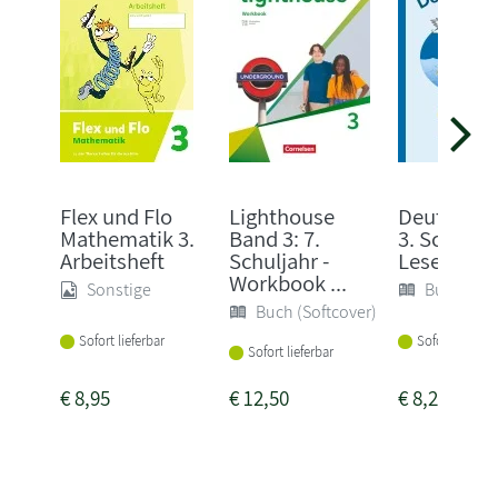
Flex und Flo
Lighthouse
Deutsch-S
Mathematik 3.
Band 3: 7.
3. Schuljah
Arbeitsheft
Schuljahr -
Lesetrainin
Workbook ...
Sonstige
Buch (Sof
Buch (Softcover)
Sofort lieferbar
Sofort lieferba
Sofort lieferbar
€
8,95
€
12,50
€
8,25