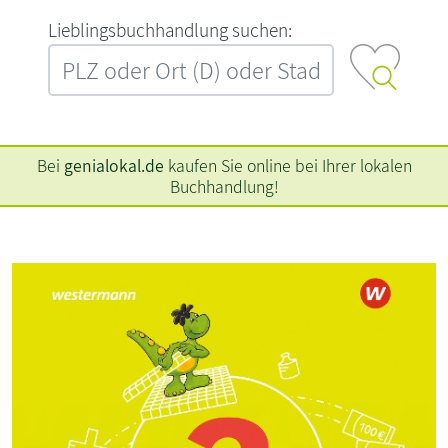
L‍i‍e‍b‍l‍i‍n‍g‍s‍b‍u‍c‍h‍h‍a‍n‍d‍l‍u‍n‍g‍ ‍s‍u‍c‍h‍e‍n‍:‍
Bei
genialokal.de
kaufen Sie online bei Ihrer lokalen
Buchhandlung!