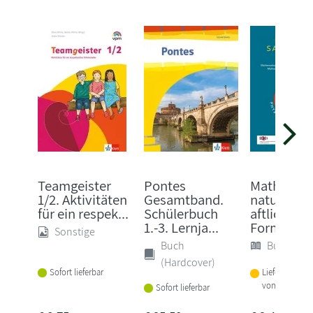
Teamgeister
Pontes
Mathemati
1/2. Aktivitäten
Gesamtband.
naturwiss
für ein respek...
Schülerbuch
aftliche
1.-3. Lernja...
Formels...
Sonstige
Buch
Buch (Sof
(Hardcover)
Sofort lieferbar
Lieferbar inne
von 1-2 Woch
Sofort lieferbar