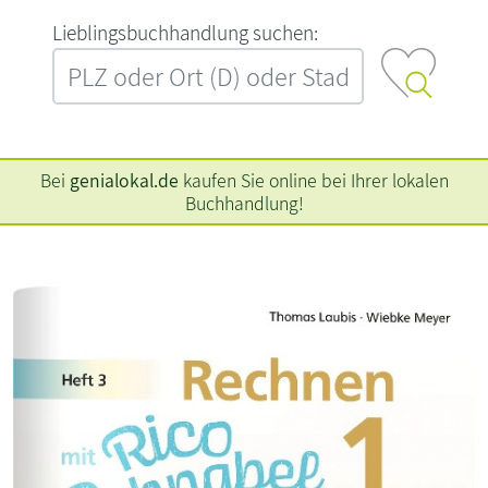
L‍i‍e‍b‍l‍i‍n‍g‍s‍b‍u‍c‍h‍h‍a‍n‍d‍l‍u‍n‍g‍ ‍s‍u‍c‍h‍e‍n‍:‍
Bei
genialokal.de
kaufen Sie online bei Ihrer lokalen
Buchhandlung!