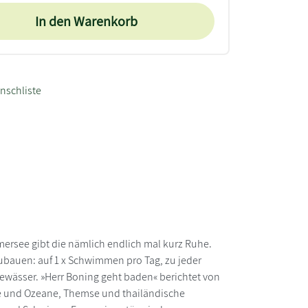
In den Warenkorb
nschliste
rsee gibt die nämlich endlich mal kurz Ruhe.
bauen: auf 1 x Schwimmen pro Tag, zu jeder
ewässer. »Herr Boning geht baden« berichtet von
se und Ozeane, Themse und thailändische