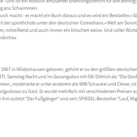
e - und ist ein köstlich amüsanter Erfahrungsbericht für alle Boni
ng ans Schwimmen.
 auch macht - er macht ein Buch daraus und es wird ein Bestseller.«
hl der sportlichste unter den deutschen Comedians.« Welt am Sonn
sam, mitreißend und auch immer ein bisschen weise. Und voller Worte
undschau
 1967 in Wildeshausen geboren, gehört er zu den größten deutschen
 Samstag Nacht und im Gesangsduo mit Olli Dittrich als "Die Doof
en, moderierte er unter anderem die WIB-Schaukel und Clever, ist 
folgsshows zu Gast. Er wurde mehrfach mit verschiedenen Preisen 
 ihm zuletzt "Der Fußgänger" und sein SPIEGEL-Bestseller "Lauf, Wiga