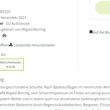
892325
November 2023
ler
GU Audiobook
rgelesen von Wigald Boning
Auf die Wu
ffnen
Leseprobe herunterladen
 als:
Buch (Hardcover)
€
22,00
ng
 die geschundene Schulter. Nach Badeausflügen im heimischen Amme
ießt Wigald Boning, sein Schwimmpensum im Freien ein wenig auszu
i jedem Wetter und in jedem auch nur ansatzweise badetauglichen G
 verrückten Badereise durch Regenrückhaltebecken, Bergseen, Flüs