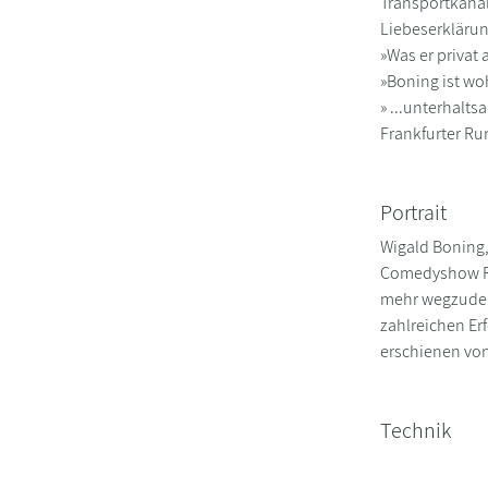
Transportkanäl
Liebeserkläru
»Was er privat
»Boning ist wo
» ...unterhalt
Frankfurter R
Portrait
Wigald Boning,
Comedyshow RTL
mehr wegzudenk
zahlreichen Er
erschienen von
Technik