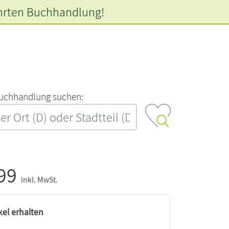
hrten
Buchhandlung!
‍u‍c‍h‍h‍a‍n‍d‍l‍u‍n‍g‍ ‍s‍u‍c‍h‍e‍n‍:‍
,99
inkl. MwSt.
kel erhalten