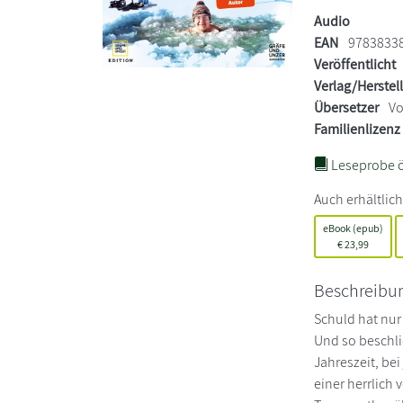
Audio
EAN
9783833
Veröffentlicht
Verlag/Herstel
Übersetzer
Vo
Familienlizenz
Leseprobe ö
Auch erhältlich
eBook (epub)
€
23,99
Beschreibu
Schuld hat nur
Und so beschl
Jahreszeit, be
einer herrlich