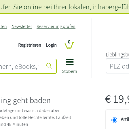
fen Sie online bei Ihrer lokalen
, inhabergefü
sten
Newsletter
Reservierung prüfen
0
Registrieren
Login
L‍i‍e‍b‍l‍i‍n‍g‍s‍b
Stöbern
€
19
ning geht baden
Badetage und was ich dabei über
en und tolle Hechte lernte. Laufzeit
Arti
und 48 Minuten