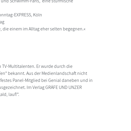
ng- und Schwimm-Fans, eine stürmische
 Sonntag-EXPRESS, Köln
tag
, die einem im Alltag eher selten begegnen.«
 TV-Multitalenten. Er wurde durch die
en" bekannt. Aus der Medienlandschaft nicht
festes Panel-Mitglied bei Genial daneben und in
ausgezeichnet. Im Verlag GRÄFE UND UNZER
ld, lauf!".