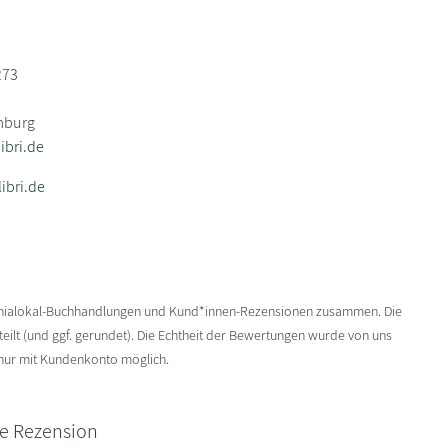
273
mburg
bri.de
ibri.de
enialokal-Buchhandlungen und Kund*innen-Rezensionen zusammen. Die
ilt (und ggf. gerundet). Die Echtheit der Bewertungen wurde von uns
 nur mit Kundenkonto möglich.
ne Rezension